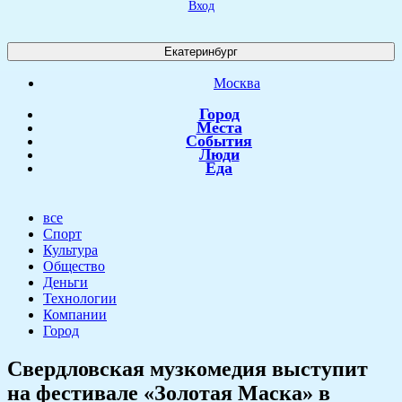
Вход
Екатеринбург
Москва
Город
Места
События
Люди
Еда
все
Спорт
Культура
Общество
Деньги
Технологии
Компании
Город
Свердловская музкомедия выступит
на фестивале «Золотая Маска» в