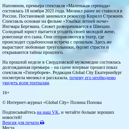
Напомним, премьера спектакля «Маленькая серенада»
состоялась 18 ноября 2021 года. Мюзикл ранее не ставился в
России. Постановкой занимался режиссер Кирилл Стрежнев.
Спектакль основан на фильме «Улыбки летней ночи»
Ингмара Бергмана. Сюжет разворачивается в Швеции.
Солидный юрист пытается угодить своей молодой жене,
ровеснице его сына. Они отправляются в театр, где
происходит судьбоносная встреча с прошлым. Здесь же
вырастают любовные треугольники, бурлят страсти и
открываются тайны прошлого.
На прошлой неделе в Свердловской музкомедии состоялась
долгожданная премьера – на сцене впервые прошел показ
спектакля «Гиперборея». Редакция Global City Екатеринбург
посмотрела мюзикл и рассказала,
почему его необходимо
увидеть всем театралам
.
16+
© Интернет-журнал «Global City»
Полина Попова
Подписывайтесь
на наш VK
, и читайте больше хороших
новостей!
Версия для печати
Места