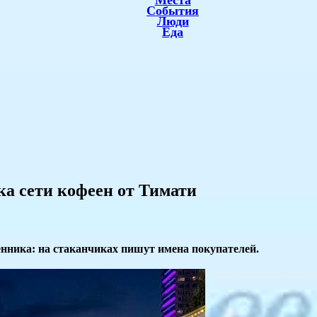
Места
События
Люди
Еда
ка сети кофеен от Тимати
нника: на стаканчиках пишут имена покупателей.