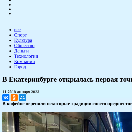
все
Спорт
Культура
Общество
Деньги
Технологии
Компании
Город
​В Екатеринбурге открылась первая точ
11:28
18 января 2023
В кофейне переняли некоторые традиции своего предшестве