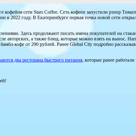
 кофейня сети Stars Coffee. Сеть кофеен запустили рэпер Тимат
ии в 2022 году. В Екатеринбурге первая точка новой сети откры
тлениями. Здесь продолжают писать имена покупателей на стакан
ле авторских, а также блюд, которые можно взять на вынос. На
бамбл-кофе от 290 рублей. Ранее Global City подробно рассказыв
ваются два ресторана быстрого питания
, которые ранее работал
ей!