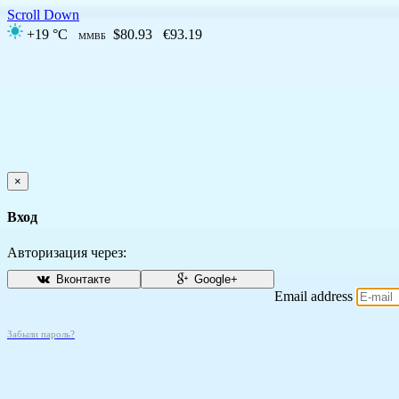
Scroll Down
+19 °C
$80.93
€93.19
ММВБ
×
Вход
Авторизация через:
Вконтакте
Google+
Email address
Забыли пароль?