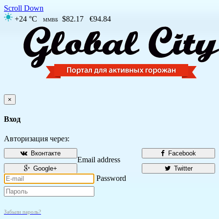
Scroll Down
+24 °C
$82.17
€94.84
ММВБ
×
Вход
Авторизация через:
Вконтакте
Facebook
Email address
Google+
Twitter
Password
Забыли пароль?