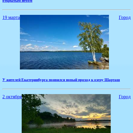
открытым небом
19 марта
Город
У жителей Екатеринбурга появился новый проход к озеру Шарташ
2 октября
Город