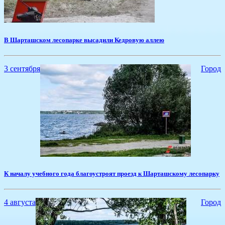
​В Шарташском лесопарке высадили Кедровую аллею
3 сентября
Город
​К началу учебного года благоустроят проезд к Шарташскому лесопарку
4 августа
Город