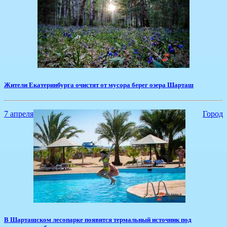
​Жители Екатеринбурга очистят от мусора берег озера Шарташ
7 апреля
Город
В Шарташском лесопарке появится термальный источник под