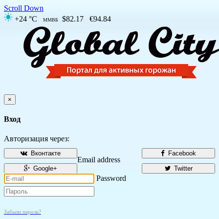
Scroll Down
+24 °C
$82.17
€94.84
ММВБ
×
Вход
Авторизация через:
Вконтакте
Facebook
Email address
Google+
Twitter
Password
Забыли пароль?