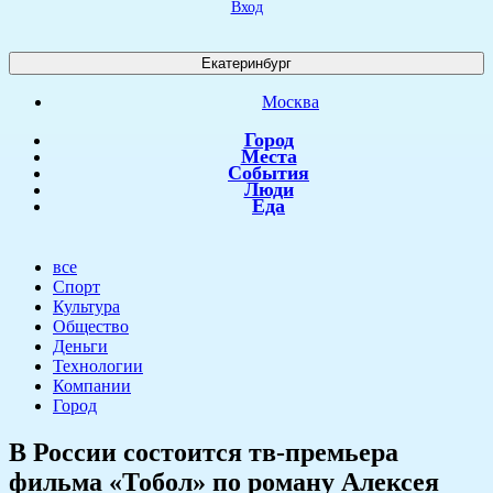
Вход
Екатеринбург
Москва
Город
Места
События
Люди
Еда
все
Спорт
Культура
Общество
Деньги
Технологии
Компании
Город
​В России состоится тв-премьера
фильма «Тобол» по роману Алексея