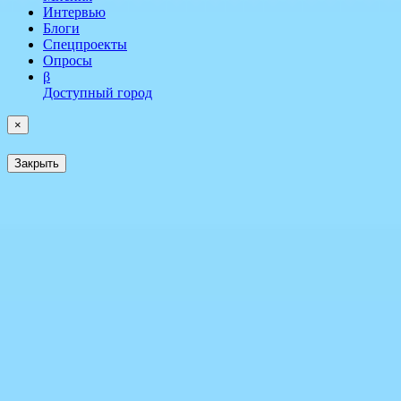
Интервью
Блоги
Спецпроекты
Опросы
β
Доступный город
×
Закрыть