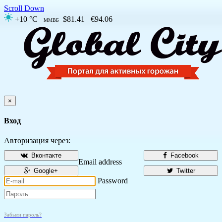
Scroll Down
+10 °C
$81.41
€94.06
ММВБ
×
Вход
Авторизация через:
Вконтакте
Facebook
Email address
Google+
Twitter
Password
Забыли пароль?