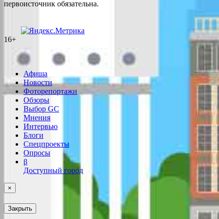
первоисточник обязательна.
16+
Афиша
Новости
Фоторепортажи
Обзоры
Выбор GC
Мнения
Интервью
Блоги
Спецпроекты
Опросы
β
Доступный город
×
Закрыть