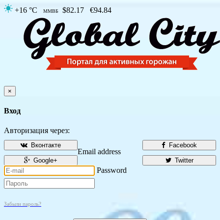
+16 °C
$82.17
€94.84
ММВБ
×
Вход
Авторизация через:
Вконтакте
Facebook
Email address
Google+
Twitter
Password
Забыли пароль?