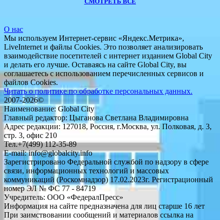
СМОТРЕТЬ ВСЕ
О нас
Мы используем Интернет-сервис «Яндекс.Метрика»,
LiveInternet и файлы Cookies. Это позволяет анализировать
взаимодействие посетителей с интернет изданием Global City
и делать его лучше. Оставаясь на сайте Global City, вы
соглашаетесь с использованием перечисленных сервисов и
файлов Cookies.
Читать о политике по обработке персональных данных.
2007-2026©
Наименование: Global City
Главный редактор: Цыганова Светлана Владимировна
Адрес редакции: 127018, Россия, г.Москва, ул. Полковая, д. 3,
стр. 3, офис 210
Тел.+7(499) 112-35-89
E-mail: info@globalcity.info
Зарегистрировано Федеральной службой по надзору в сфере
связи, информационных технологий и массовых
коммуникаций (Роскомнадзор) 17.02.2023г. Регистрационный
номер ЭЛ № ФС 77 - 84719
Учредитель: ООО «ФедералПресс»
Информация на сайте предназначена для лиц старше 16 лет
При заимствовании сообщений и материалов ссылка на