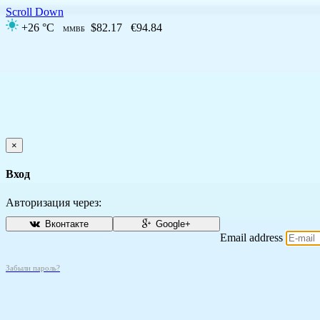
Scroll Down
+26 °C
$82.17
€94.84
ММВБ
×
Вход
Авторизация через:
Вконтакте
Google+
Email address
Забыли пароль?