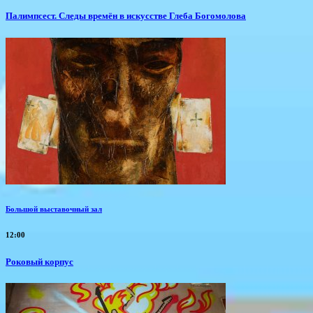
Палимпсест. Следы времён в искусстве Глеба Богомолова
Большой выставочный зал
12:00
Роковый корпус