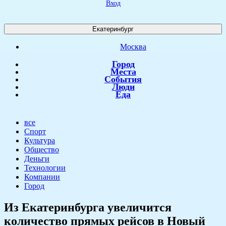
Вход
Екатеринбург
Москва
Город
Места
События
Люди
Еда
все
Спорт
Культура
Общество
Деньги
Технологии
Компании
Город
​Из Екатеринбурга увеличится
количество прямых рейсов в Новый