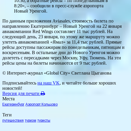
10:30, а обратные рейсы – по понедельникам в
8:20», – сообщили в пресс-службе аэропорта
Новый Уренгой.
По данным приложения Aviasales, стоимость билета по
направлению Екатеринбург – Новый Уренгой на 22 января
авиакомпании Red Wings составляет 11 тыс рублей. На
следующий день, 23 января, по этому же маршруту можно
улететь авиакомпанией «Ямал» за 11,4 тыс рублей. Прямые
рейсы доступны пассажирам по понедельникам, пятницам и
воскресеньям. В остальные дни до Нового Уренгоя можно
долететь с пересадками через Москву, Уфу, Тюмень. На эти
рейсы цены на билеты начинаются от 9 тыс рублей.
© Интернет-журнал «Global City»
Светлана Цыганова
Подписывайтесь
на наш VK
, и читайте больше хороших
новостей!
Версия для печати
Места
Екатеринбург
Аэропорт Кольцово
Теги
путешествия
туризм
туристы