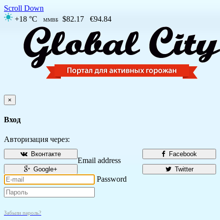
Scroll Down
+18 °C
$82.17
€94.84
ММВБ
×
Вход
Авторизация через:
Вконтакте
Facebook
Email address
Google+
Twitter
Password
Забыли пароль?