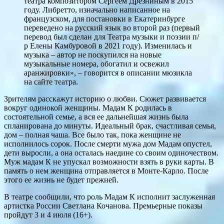
театра композитором Сергеем Дрезниным в 2015
году. Либретто, изначально написанное на
французском, для постановки в Екатеринбурге
переведено на русский язык во второй раз (первый
перевод был сделан для Театра музыки и поэзии п/
р Елены Камбуровой в 2021 году). Изменилась и
музыка – автор не поскупился на новые
музыкальные номера, обогатил и освежил
аранжировки», – говорится в описании мюзикла
на сайте театра.
Зрителям расскажут историю о любви. Сюжет развивается
вокруг одинокой женщины. Мадам К родилась в
состоятельной семье, а вся ее дальнейшая жизнь была
спланирована до минуты. Идеальный брак, счастливая семья,
дом – полная чаша. Все было так, пока женщине не
исполнилось сорок. После смерти мужа дом Мадам опустел,
дети выросли, а она осталась наедине со своим одиночеством.
Муж мадам К не упускал возможности взять в руки карты. В
память о нем женщина отправляется в Монте-Карло. После
этого ее жизнь не будет прежней.
В театре сообщили, что роль Мадам К исполнит заслуженная
артистка России Светлана Кочанова. Премьерные показы
пройдут 3 и 4 июля (16+).