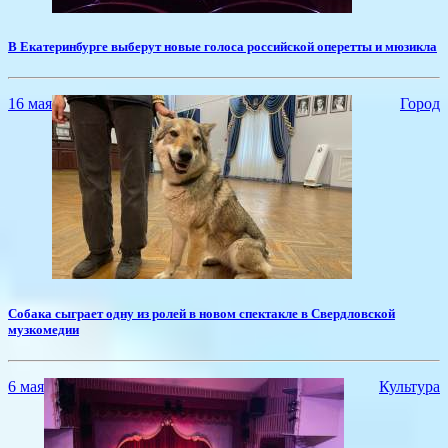
​В Екатеринбурге выберут новые голоса российской оперетты и мюзикла
16 мая
Город
Собака сыграет одну из ролей в новом спектакле в Свердловской
музкомедии
6 мая
Культура