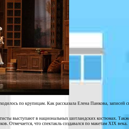
одилось по крупицам. Как рассказала Елена Панкова, записей сп
артисты выступают в национальных шотландских костюмах. Так
в. Отмечается, что спектакль создавался по макетам XIX века.