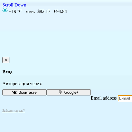
Scroll Down
+19 °C
$82.17
€94.84
ММВБ
×
Вход
Авторизация через:
Вконтакте
Google+
Email address
Забыли пароль?