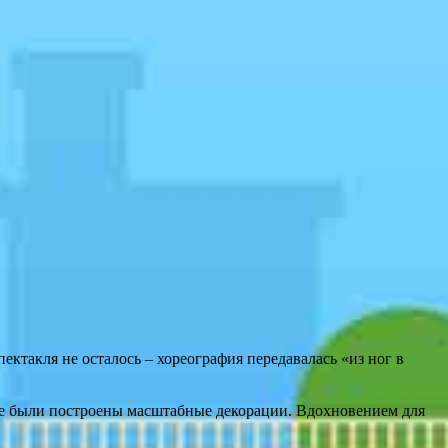
ектакля не осталось – хореография передавалась «из ног в
же были построены масштабные декорации. Вдохновением для