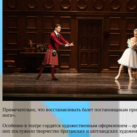
Примечательно, что восстанавливать балет постановщикам прих
ноги».
Особенно в театре гордятся художественным оформлением – 
них послужило творчество британских и шотландских художнико