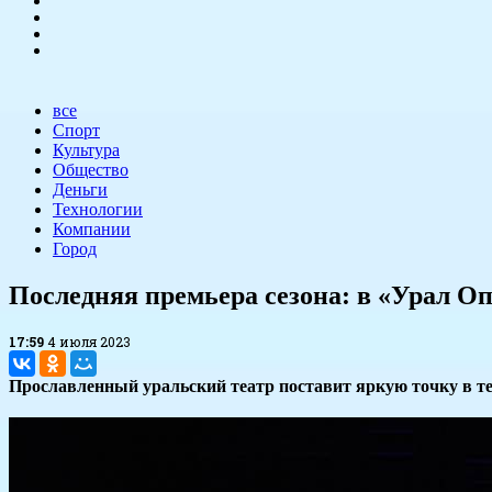
все
Спорт
Культура
Общество
Деньги
Технологии
Компании
Город
Последняя премьера сезона: в «Урал О
17:59
4 июля 2023
Прославленный уральский театр поставит яркую точку в те