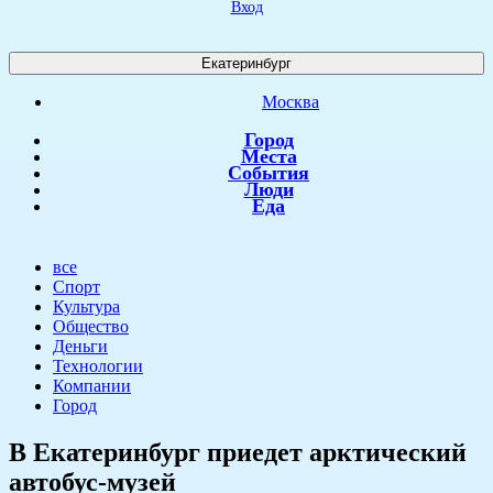
Вход
Екатеринбург
Москва
Город
Места
События
Люди
Еда
все
Спорт
Культура
Общество
Деньги
Технологии
Компании
Город
В Екатеринбург приедет арктический
автобус-музей