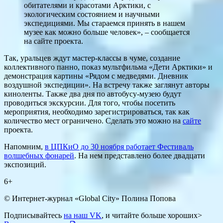
обитателями и красотами Арктики, с
экологическим состоянием и научными
экспедициями. Мы стараемся принять в нашем
музее как можно больше человек», – сообщается
на сайте проекта.
Так, уральцев ждут мастер-классы в чуме, создание
коллективного панно, показ мультфильма «Дети Арктики» и
демонстрация картины «Рядом с медведями. Дневник
воздушной экспедиции». На встречу также заглянут авторы
киноленты. Также два дня по автобусу-музею будут
проводиться экскурсии. Для того, чтобы посетить
мероприятия, необходимо зарегистрироваться, так как
количество мест ограничено. Сделать это можно на
сайте
проекта.
Напомним,
в ЦПКиО до 30 ноября работает Фестиваль
волшебных фонарей
. На нем представлено более двадцати
экспозиций.
6+
© Интернет-журнал «Global City»
Полина Попова
Подписывайтесь
на наш VK
, и читайте больше хороших>