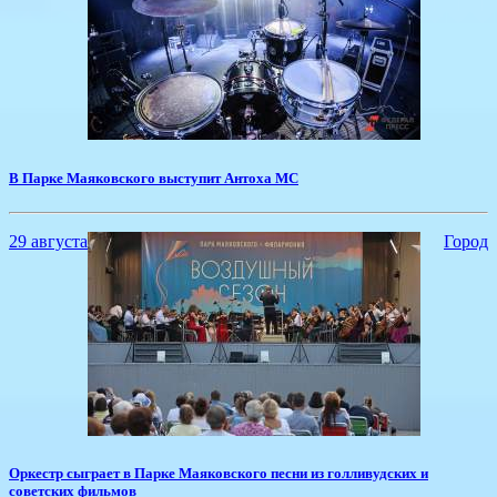
​В Парке Маяковского выступит Антоха МС
29 августа
Город
Оркестр сыграет в Парке Маяковского песни из голливудских и
советских фильмов