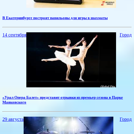
В Екатеринбурге построят павильоны для игры в шахматы
14 сентября
Город
​«Урал Опера Балет» представит отрывки из премьер сезона в Парке
Маяковского
29 августа
Город