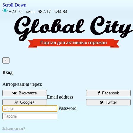
Scroll Down
+23 °C
$82.17
€94.84
ММВБ
×
Вход
Авторизация через:
Вконтакте
Facebook
Email address
Google+
Twitter
Password
Забыли пароль?