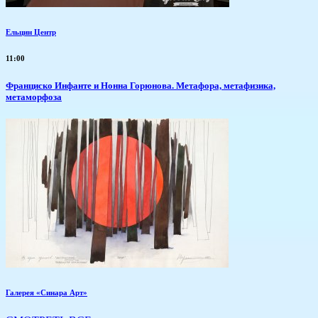
Ельцин Центр
11:00
Франциско Инфанте и Нонна Горюнова. Метафора, метафизика,
метаморфоза
Галерея «Синара Арт»