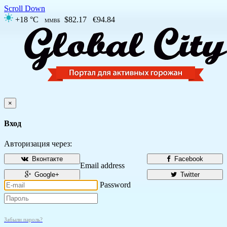
Scroll Down
+18 °C
$82.17
€94.84
ММВБ
×
Вход
Авторизация через:
Вконтакте
Facebook
Email address
Google+
Twitter
Password
Забыли пароль?