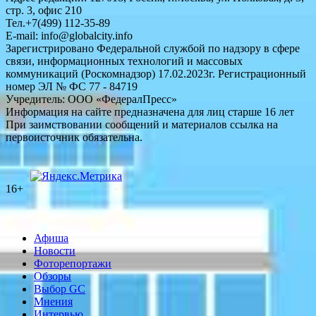
стр. 3, офис 210
Тел.+7(499) 112-35-89
E-mail: info@globalcity.info
Зарегистрировано Федеральной службой по надзору в сфере
связи, информационных технологий и массовых
коммуникаций (Роскомнадзор) 17.02.2023г. Регистрационный
номер ЭЛ № ФС 77 - 84719
Учредитель: ООО «ФедералПресс»
Информация на сайте предназначена для лиц старше 16 лет
При заимствовании сообщений и материалов ссылка на
первоисточник обязательна.
16+
Афиша
Новости
Фоторепортажи
Обзоры
Выбор GC
Мнения
Интервью