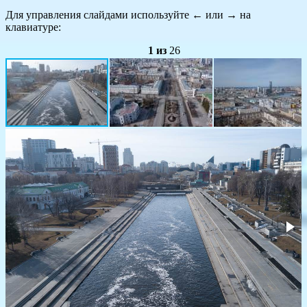
Для управления слайдами используйте
←
или
→
на
клавиатуре:
1
из
26