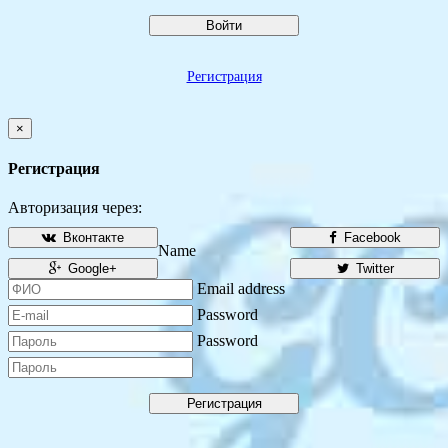
Войти
Регистрация
×
Регистрация
Авторизация через:
Вконтакте
Facebook
Name
Google+
Twitter
Email address
Password
Password
Регистрация