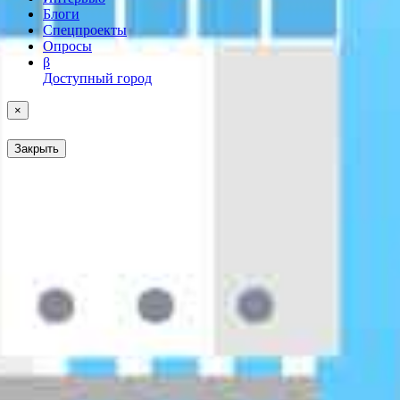
Блоги
Спецпроекты
Опросы
β
Доступный город
×
Закрыть