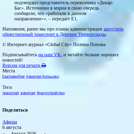
подтвердил представитель перевозчика «Декар-
Бас». Источники в мэрии в свою очередь
сообщили, что «работали в данном
направлении»», – передает Е1.
Напомним, ранее мы про планы администрации
запустить
общественный транспорт к Деревне Универсиады
.
© Интернет-журнал «Global City»
Полина Попова
Подписывайтесь
на наш VK
, и читайте больше хороших
новостей!
Версия для печати
Места
Екатеринбург
Аэропорт Кольцово
Теги
транспорт
аэропорт
благоустройство
Поделиться
Афиша
6 августа
‹
Август 2026
›