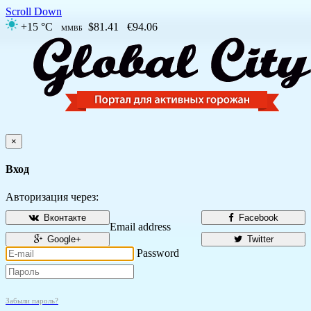
Scroll Down
+15 °C
$81.41
€94.06
ММВБ
×
Вход
Авторизация через:
Вконтакте
Facebook
Email address
Google+
Twitter
Password
Забыли пароль?