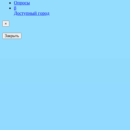
Опросы
β
Доступный город
×
Закрыть