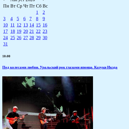
Пн
Вт
Ср
Чт
Пт
Сб
Вс
1
2
3
4
5
6
7
8
9
10
11
12
13
14
15
16
17
18
19
20
21
22
23
24
25
26
27
28
29
30
31
10:00
Под колесами любви. Уральский рок глазами японца. Казуки Икэда