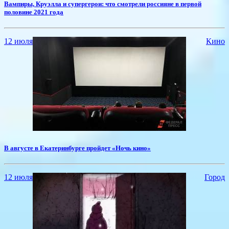
Вампиры, Круэлла и супергерои: что смотрели россияне в первой
половине 2021 года
12 июля
Кино
​В августе в Екатеринбурге пройдет «Ночь кино»
12 июля
Город