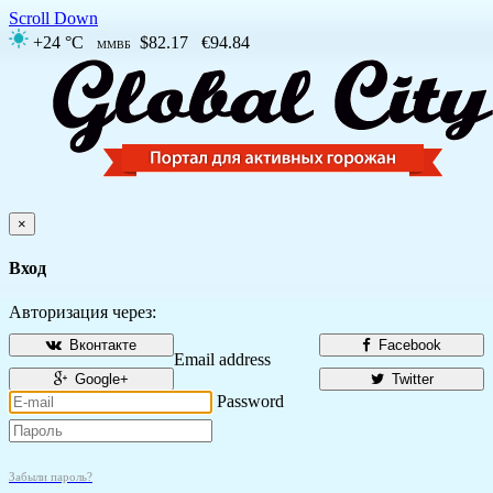
Scroll Down
+24 °C
$82.17
€94.84
ММВБ
×
Вход
Авторизация через:
Вконтакте
Facebook
Email address
Google+
Twitter
Password
Забыли пароль?