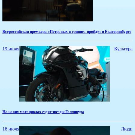
Всероссийская премьера «Петровых в гриппе» пройдет в Екатеринбурге
19 июля
Культура
На каких мотоциклах ездят звезды Голливуда
16 июля
Люди