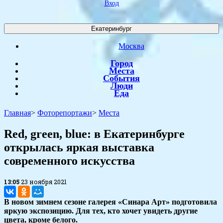
Вход
Екатеринбург
Москва
Город
Места
События
Люди
Еда
Главная
>
Фоторепортажи
>
Места
​Red, green, blue: в Екатеринбурге
открылась яркая выставка
современного искусства
13:05
23 ноября 2021
В новом зимнем сезоне галерея «Синара Арт» подготовила
яркую экспозицию. Для тех, кто хочет увидеть другие
цвета, кроме белого.