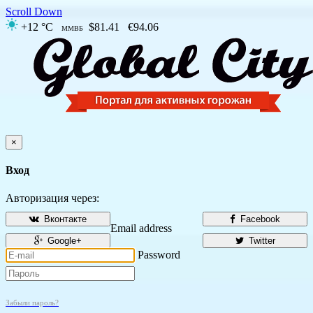
Scroll Down
+12 °C
$81.41
€94.06
ММВБ
×
Вход
Авторизация через:
Вконтакте
Facebook
Email address
Google+
Twitter
Password
Забыли пароль?