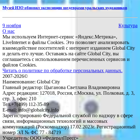
Музей ИЗО обновил экспозицию шедеврами уральских художников
9 ноября
Культура
О нас
Мы используем Интернет-сервис «Яндекс.Метрика»,
LiveInternet и файлы Cookies. Это позволяет анализировать
взаимодействие посетителей с интернет изданием Global City
и делать его лучше. Оставаясь на сайте Global City, вы
соглашаетесь с использованием перечисленных сервисов и
файлов Cookies.
Читать о политике по обработке персональных данных.
2007-2026©
Наименование: Global City
Главный редактор: Цыганова Светлана Владимировна
Адрес редакции: 127018, Россия, г.Москва, ул. Полковая, д. 3,
стр. 3, офис 210
Тел.+7(499) 112-35-89
E-mail: info@globalcity.info
Зарегистрировано Федеральной службой по надзору в сфере
связи, информационных технологий и массовых
коммуникаций (Роскомнадзор) 17.02.2023г. Регистрационный
номер ЭЛ № ФС 77 - 84719
Учредитель: ООО «ФедералПресс»