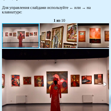
Для управления слайдами используйте
←
или
→
на
клавиатуре:
1
из
10