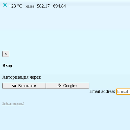
+23 °C
$82.17
€94.84
ММВБ
×
Вход
Авторизация через:
Вконтакте
Google+
Email address
Забыли пароль?