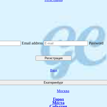
Регистрация
Email address
Password
Регистрация
Вход
Екатеринбург
Москва
Город
Места
События