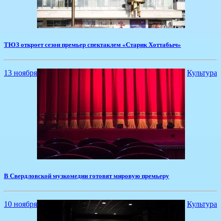
ТЮЗ откроет сезон премьер спектаклем «Старик Хоттабыч»
13 ноября
Культура
В Свердловской музкомедии готовят мировую премьеру
10 ноября
Культура