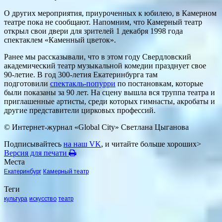
О других мероприятия, приуроченных к юбилею, в Камерном
театре пока не сообщают. Напомним, что Камерный театр
открыл свои двери для зрителей 1 декабря 1998 года
спектаклем «Каменный цветок».
Ранее мы рассказывали, что в этом году Свердловский
академический театр музыкальной комедии празднует свое
90-летие. В год 300-летия Екатеринбурга там
подготовили
спектакль-попурри
по постановкам, которые
были показаны за 90 лет. На сцену вышла вся труппа театра и
приглашенные артисты, среди которых гимнасты, акробаты и
другие представители цирковых профессий.
© Интернет-журнал «Global City»
Светлана Цыганова
Подписывайтесь
на наш VK
, и читайте больше хороших>
Версия для печати
Места
Екатеринбург
Камерный театр
Теги
культура
искусство
театр