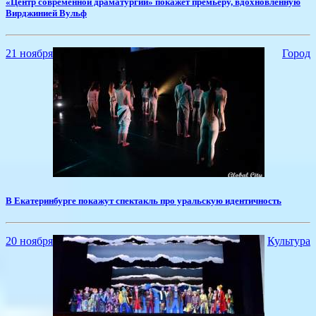
«Центр современной драматургии» покажет премьеру, вдохновленную
Вирджинией Вульф
21 ноября
Город
В Екатеринбурге покажут спектакль про уральскую идентичность
20 ноября
Культура