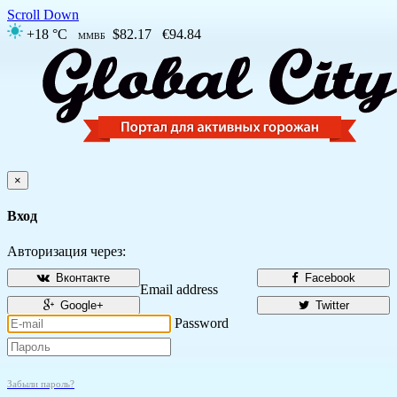
Scroll Down
+18 °C
$82.17
€94.84
ММВБ
×
Вход
Авторизация через:
Вконтакте
Facebook
Email address
Google+
Twitter
Password
Забыли пароль?