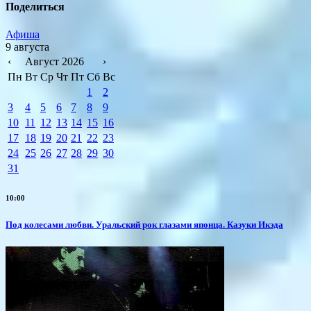
Поделиться
Афиша
9 августа
‹
Август 2026
›
Пн
Вт
Ср
Чт
Пт
Сб
Вс
1
2
3
4
5
6
7
8
9
10
11
12
13
14
15
16
17
18
19
20
21
22
23
24
25
26
27
28
29
30
31
10:00
Под колесами любви. Уральский рок глазами японца. Казуки Икэда