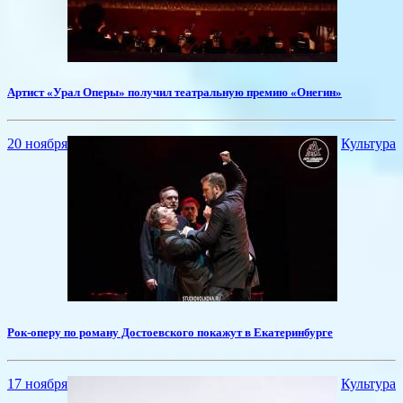
​Артист «Урал Оперы» получил театральную премию «Онегин»
20 ноября
Культура
Рок-оперу по роману Достоевского покажут в Екатеринбурге
17 ноября
Культура