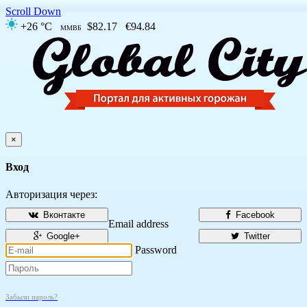
Scroll Down
+26 °C
$82.17
€94.84
ММВБ
×
Вход
Авторизация через:
Вконтакте
Facebook
Email address
Google+
Twitter
Password
Забыли пароль?