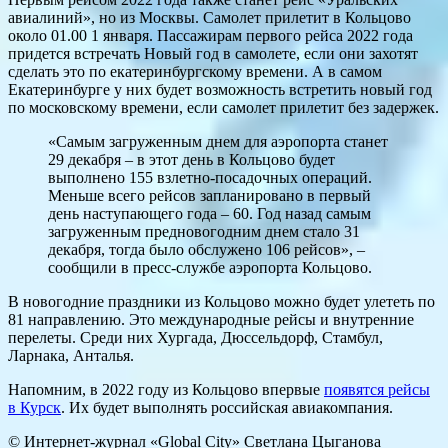
авиалиний», но из Москвы. Самолет прилетит в Кольцово
около 01.00 1 января. Пассажирам первого рейса 2022 года
придется встречать Новый год в самолете, если они захотят
сделать это по екатеринбургскому времени. А в самом
Екатеринбурге у них будет возможность встретить новый год
по московскому времени, если самолет прилетит без задержек.
«Самым загруженным днем для аэропорта станет
29 декабря – в этот день в Кольцово будет
выполнено 155 взлетно-посадочных операций.
Меньше всего рейсов запланировано в первый
день наступающего года – 60. Год назад самым
загруженным предновогодним днем стало 31
декабря, тогда было обслужено 106 рейсов», –
сообщили в пресс-службе аэропорта Кольцово.
В новогодние праздники из Кольцово можно будет улететь по
81 направлению. Это международные рейсы и внутренние
перелеты. Среди них Хургада, Дюссельдорф, Стамбул,
Ларнака, Анталья.
Напомним, в 2022 году из Кольцово впервые
появятся рейсы
в Курск
. Их будет выполнять российская авиакомпания.
© Интернет-журнал «Global City»
Светлана Цыганова