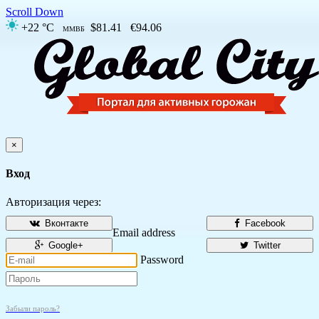
Scroll Down
+22 °C
$81.41
€94.06
ММВБ
×
Вход
Авторизация через:
Вконтакте
Facebook
Email address
Google+
Twitter
Password
Забыли пароль?