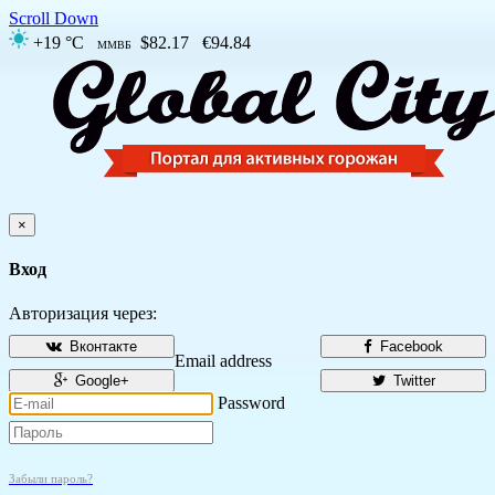
Scroll Down
+19 °C
$82.17
€94.84
ММВБ
×
Вход
Авторизация через:
Вконтакте
Facebook
Email address
Google+
Twitter
Password
Забыли пароль?