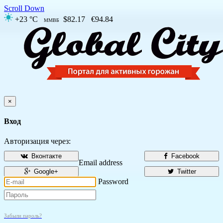
Scroll Down
+23 °C
$82.17
€94.84
ММВБ
×
Вход
Авторизация через:
Вконтакте
Facebook
Email address
Google+
Twitter
Password
Забыли пароль?