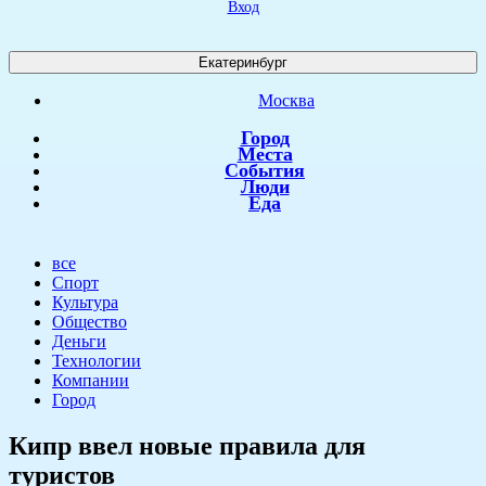
Вход
Екатеринбург
Москва
Город
Места
События
Люди
Еда
все
Спорт
Культура
Общество
Деньги
Технологии
Компании
Город
​Кипр ввел новые правила для
туристов