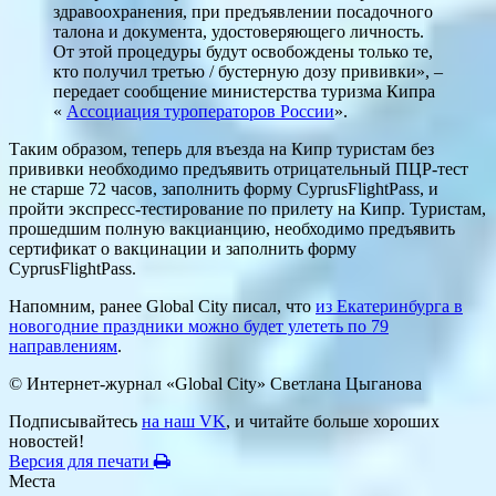
здравоохранения, при предъявлении посадочного
талона и документа, удостоверяющего личность.
От этой процедуры будут освобождены только те,
кто получил третью / бустерную дозу прививки», –
передает сообщение министерства туризма Кипра
«
Ассоциация туроператоров России
».
Таким образом, теперь для въезда на Кипр туристам без
прививки необходимо предъявить отрицательный ПЦР-тест
не старше 72 часов, заполнить форму CyprusFlightPass, и
пройти экспресс-тестирование по прилету на Кипр. Туристам,
прошедшим полную вакцианцию, необходимо предъявить
сертификат о вакцинации и заполнить форму
CyprusFlightPass.
Напомним, ранее Global City писал, что
из Екатеринбурга в
новогодние праздники можно будет улететь по 79
направлениям
.
© Интернет-журнал «Global City»
Светлана Цыганова
Подписывайтесь
на наш VK
, и читайте больше хороших
новостей!
Версия для печати
Места