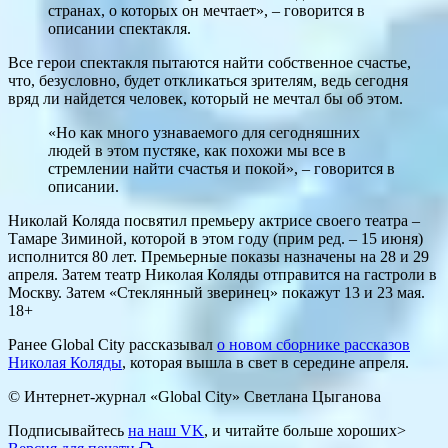
странах, о которых он мечтает», – говорится в
описании спектакля.
Все герои спектакля пытаются найти собственное счастье,
что, безусловно, будет откликаться зрителям, ведь сегодня
вряд ли найдется человек, который не мечтал бы об этом.
«Но как много узнаваемого для сегодняшних
людей в этом пустяке, как похожи мы все в
стремлении найти счастья и покой», – говорится в
описании.
Николай Коляда посвятил премьеру актрисе своего театра –
Тамаре Зиминой, которой в этом году (прим ред. – 15 июня)
исполнится 80 лет. Премьерные показы назначены на 28 и 29
апреля. Затем театр Николая Коляды отправится на гастроли в
Москву. Затем «Стеклянный зверинец» покажут 13 и 23 мая.
18+
Ранее Global City рассказывал
о новом сборнике рассказов
Николая Коляды
, которая вышла в свет в середине апреля.
© Интернет-журнал «Global City»
Светлана Цыганова
Подписывайтесь
на наш VK
, и читайте больше хороших>