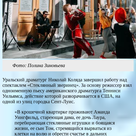
Фото: Полина Зиновьева
Уральский драматург Николай Коляда завершил работу над
спектаклем «Стеклянный зверинец». За основу режиссер взял
одноименную пьесу американского драматурга Тенниси
Уильямса, действие которой разворачивается в США, на
одной из улиц городка Сент-Луис.
«В крошечной квартирке проживают Аманда
Уингфильд, стареющая дама, ее дочь Лаура,
перебирающая стеклянные игрушки и боящаяся
жизни, ее сын Том, стремящийся вырваться из
клетки на волю и обрести счастье в дальних