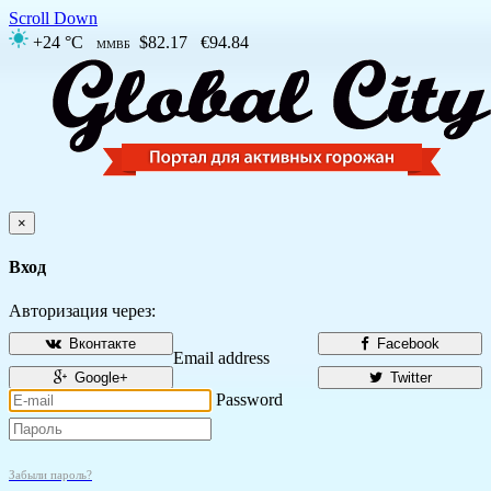
Scroll Down
+24 °C
$82.17
€94.84
ММВБ
×
Вход
Авторизация через:
Вконтакте
Facebook
Email address
Google+
Twitter
Password
Забыли пароль?