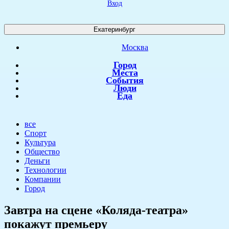
Вход
Екатеринбург
Москва
Город
Места
События
Люди
Еда
все
Спорт
Культура
Общество
Деньги
Технологии
Компании
Город
​Завтра на сцене «Коляда-театра»
покажут премьеру