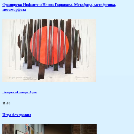
Франциско Инфанте и Нонна Горюнова. Метафора, метафизика,
метаморфоза
Галерея «Синара Арт»
11:00
​Игра без правил