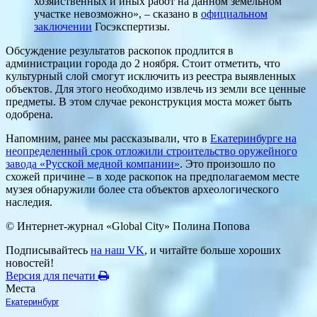
хозяйственных и иных работ на данном земельном
участке невозможно», – сказано в
официальном
заключении
Госэкспертизы.
Обсуждение результатов раскопок продлится в
администрации города до 2 ноября. Стоит отметить, что
культурный слой смогут исключить из реестра выявленных
объектов. Для этого необходимо извлечь из земли все ценные
предметы. В этом случае реконструкция моста может быть
одобрена.
Напомним, ранее мы рассказывали, что в
Екатеринбурге на
неопределенный срок отложили строительство оружейного
завода «Русской медной компании»
. Это произошло по
схожей причине – в ходе раскопок на предполагаемом месте
музея обнаружили более ста объектов археологического
наследия.
© Интернет-журнал «Global City»
Полина Попова
Подписывайтесь
на наш VK
, и читайте больше хороших
новостей!
Версия для печати
Места
Екатеринбург