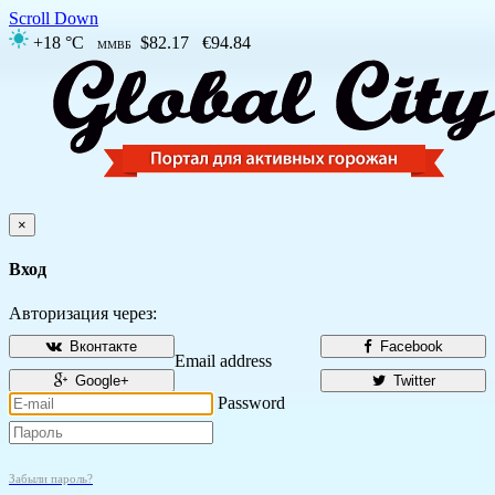
Scroll Down
+18 °C
$82.17
€94.84
ММВБ
×
Вход
Авторизация через:
Вконтакте
Facebook
Email address
Google+
Twitter
Password
Забыли пароль?