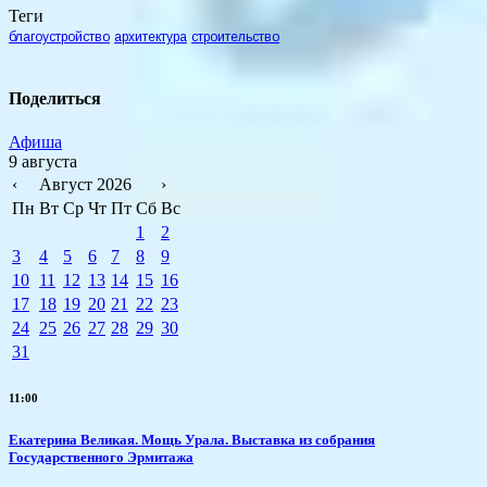
Теги
благоустройство
архитектура
строительство
Поделиться
Афиша
9 августа
‹
Август 2026
›
Пн
Вт
Ср
Чт
Пт
Сб
Вс
1
2
3
4
5
6
7
8
9
10
11
12
13
14
15
16
17
18
19
20
21
22
23
24
25
26
27
28
29
30
31
11:00
​Екатерина Великая. Мощь Урала. Выставка из собрания
Государственного Эрмитажа