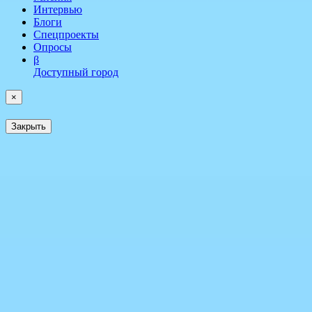
Интервью
Блоги
Спецпроекты
Опросы
β
Доступный город
×
Закрыть