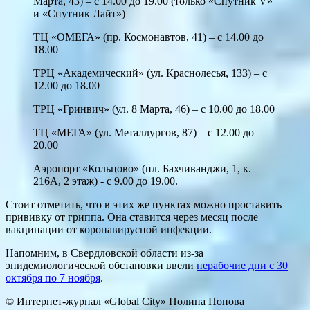
Марта, 43) – с 14.00 до 19.00 (только «Спутник V»
и «Спутник Лайт»)
ТЦ «ОМЕГА» (пр. Космонавтов, 41) – с 14.00 до
18.00
ТРЦ «Академический» (ул. Краснолесья, 133) – с
12.00 до 18.00
ТРЦ «Гринвич» (ул. 8 Марта, 46) – с 10.00 до 18.00
ТЦ «МЕГА» (ул. Металлургов, 87) – с 12.00 до
20.00
Аэропорт «Кольцово» (пл. Бахчиванджи, 1, к.
216А, 2 этаж) - с 9.00 до 19.00.
Стоит отметить, что в этих же пунктах можно проставить
прививку от гриппа. Она ставится через месяц после
вакцинации от коронавирусной инфекции.
Напомним, в Свердловской области из-за
эпидемиологической обстановки ввели
нерабочие дни с 30
октября по 7 ноября
.
© Интернет-журнал «Global City»
Полина Попова