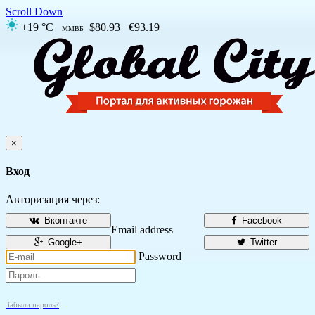
Scroll Down
+19 °C
$80.93
€93.19
ММВБ
×
Вход
Авторизация через:
Вконтакте
Facebook
Email address
Google+
Twitter
Password
Забыли пароль?