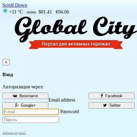
Scroll Down
+11 °C
$81.41
€94.06
ММВБ
×
Вход
Авторизация через:
Вконтакте
Facebook
Email address
Google+
Twitter
Password
Забыли пароль?