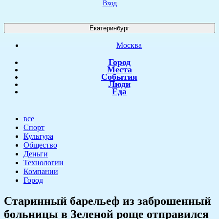
Вход
Екатеринбург
Москва
Город
Места
События
Люди
Еда
все
Спорт
Культура
Общество
Деньги
Технологии
Компании
Город
​Старинный барельеф из заброшенный
больницы в Зеленой роще отправился