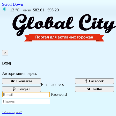
Scroll Down
+13 °C
$82.61
€95.29
ММВБ
×
Вход
Авторизация через:
Вконтакте
Facebook
Email address
Google+
Twitter
Password
Забыли пароль?