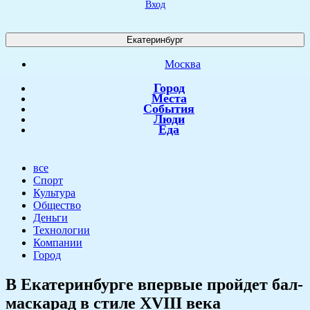
Вход
Екатеринбург
Москва
Город
Места
События
Люди
Еда
все
Спорт
Культура
Общество
Деньги
Технологии
Компании
Город
​В Екатеринбурге впервые пройдет бал-
маскарад в стиле XVIII века