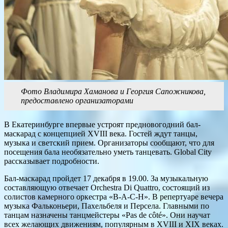
Фото Владимира Хаманова и Георгия Сапожникова,
предоставлено организаторами
В Екатеринбурге впервые устроят предновогодний бал-
маскарад с концепцией XVIII века. Гостей ждут танцы,
музыка и светский прием. Организаторы сообщают, что для
посещения бала необязательно уметь танцевать. Global City
рассказывает подробности.
Бал-маскарад пройдет 17 декабря в 19.00. За музыкальную
составляющую отвечает Orchestra Di Quattro, состоящий из
солистов камерного оркестра «В-А-С-Н». В репертуаре вечера
музыка Фальконьери, Пахельбеля и Персела. Главными по
танцам назначены танцмейстеры «Pas de côté». Они научат
всех желающих движениям, популярным в XVIII и XIX веках.