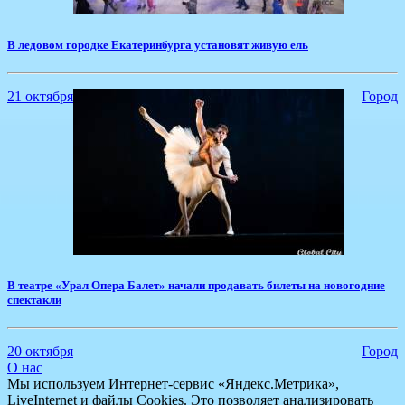
​В ледовом городке Екатеринбурга установят живую ель
21 октября
Город
​В театре «Урал Опера Балет» начали продавать билеты на новогодние
спектакли
20 октября
Город
О нас
Мы используем Интернет-сервис «Яндекс.Метрика»,
LiveInternet и файлы Cookies. Это позволяет анализировать