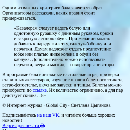
Одним из важных критериев бала являетсят образ.
Организаторы рассказали, каких правил стоит
придерживаться.
«Кавалерам следует надеть белую или
однотонную рубашку с длинным рукавом, брюки
и закрытую летнюю обувь. При желании можно
добавить к наряду жилетку, галстук-бабочку или
перчатки. Дамам надлежит отдать предпочтение
юбке или платью ниже колена и обуви без
каблука. Дополнительно можно использовать
перчатки, веера и маски», – говорят организаторы.
В программе бала винтажные настольные игры, примерка
старинных аксессуаров, изучение правил балетного этикета,
ретро-фотоателье, вкусные закуски и танцы. Билеты можно
приобрести по
ссылке
. Их количество ограничено, а для пар
действует скидка. 18+
© Интернет-журнал «Global City»
Светлана Цыганова
Подписывайтесь
на наш VK
, и читайте больше хороших
новостей!
Версия для печати