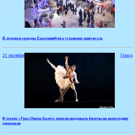
​В ледовом городке Екатеринбурга установят живую ель
21 октября
Город
​В театре «Урал Опера Балет» начали продавать билеты на новогодние
спектакли