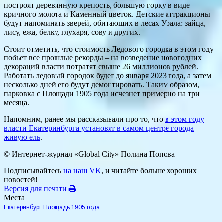
построят деревянную крепость, большую горку в виде
кричного молота и Каменный цветок. Детские аттракционы
будут напоминать зверей, обитающих в лесах Урала: зайца,
лису, ежа, белку, глухаря, сову и других.
Стоит отметить, что стоимость Ледового городка в этом году
побьет все прошлые рекорды – на возведение новогодних
декораций власти потратят свыше 26 миллионов рублей.
Работать ледовый городок будет до января 2023 года, а затем
несколько дней его будут демонтировать. Таким образом,
парковка с Площади 1905 года исчезнет примерно на три
месяца.
Напомним, ранее мы рассказывали про то, что
в этом году
власти Екатеринбурга установят в самом центре города
живую ель
.
© Интернет-журнал «Global City»
Полина Попова
Подписывайтесь
на наш VK
, и читайте больше хороших
новостей!
Версия для печати
Места
Екатеринбург
Площадь 1905 года