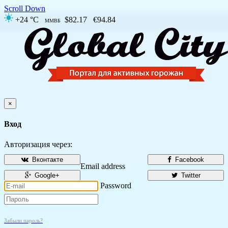
Scroll Down
+24 °C
$82.17
€94.84
ММВБ
×
Вход
Авторизация через:
Вконтакте
Facebook
Email address
Google+
Twitter
Password
Забыли пароль?