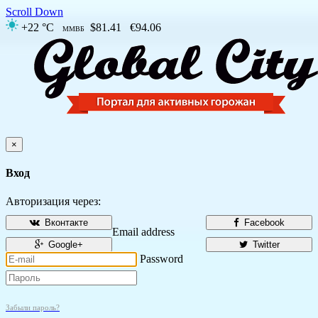
Scroll Down
+22 °C
$81.41
€94.06
ММВБ
×
Вход
Авторизация через:
Вконтакте
Facebook
Email address
Google+
Twitter
Password
Забыли пароль?