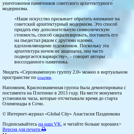
уничтожения памятников советского архитектурного
модернизма.
«Наше искусство призывает обратить внимание на
советский архитектурный модернизм. Это способ
придать ему дополнительную символическую
стоимость, способ сакрализировать, поставить его
на пьедестал рядом с другими идеями,
вдохновляющими художников. Поскольку эта
архитектура ничем не защищена, она часто
подвергается варварству», – говорят авторы
воссозданного памятника.
Увидеть «Серознаменную группу 2.0» можно в виртуальном
пространстве по
.
ссылке
Напомним, Краснознаменная группа была демонтирована с
постамента на Плотинке в 2013 году. На месте монумента
установили часы, которые отсчитывали время до старта
Олимпиады в Сочи.
© Интернет-журнал «Global City»
Анастасия Паздникова
Подписывайтесь
на наш VK
, и читайте больше хороших>
Версия для печати