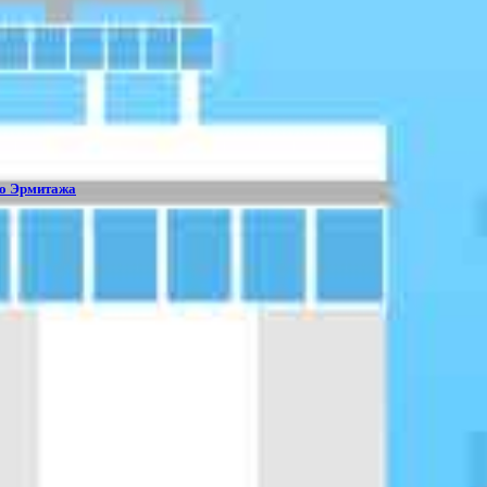
го Эрмитажа