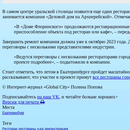
В самом центре уральской столицы появится еще один ресторан
занимается компания «Деловой дом на Архиерейской». Отмечает
«В «Доме Флоринского» продолжаются реставрационные 
приспособление объекта под ресторан или кафе», – перед
Завершить ремонт компания должна уже к октябрю 2023 года. Д
переговоры с несколькими представителями индустрии.
«Ведутся переговоры с несколькими рестораторами город
проекте подробнее», – подытожили в компании.
Стоит отметить, что летом в Екатеринбурге пройдет масштабн
рассказывают, что участие в проекте примут
все рестораны гор
© Интернет-журнал «Global City»
Полина Попова
Подписывайтесь
на наш VK
, и читайте больше хороших>
Версия для печати
Места
Екатеринбург
Теги
Ресторан
рестораны
еда
реконструкция