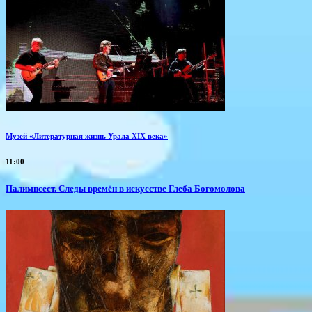
Музей «Литературная жизнь Урала XIX века»
11:00
Палимпсест. Следы времён в искусстве Глеба Богомолова