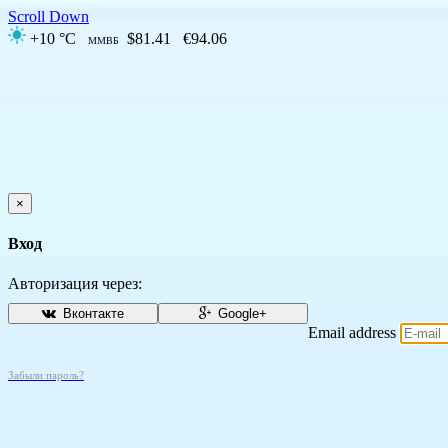
Scroll Down
+10 °C
$81.41
€94.06
ММВБ
×
Вход
Авторизация через:
Вконтакте
Google+
Email address
Забыли пароль?