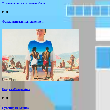
Музей истории и археологии Урала
11:00
Фундаментальный лексикон
Галерея «Синара Арт»
11:00
Сувенир из Египта