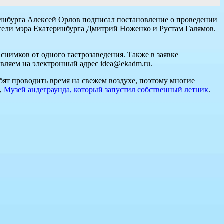
ринбурга Алексей Орлов подписал постановление о проведении
ители мэра Екатеринбурга Дмитрий Ноженко и Рустам Галямов.
снимков от одного гастрозаведения. Также в заявке
вляем на электронный адрес idea@ekadm.ru.
бят проводить время на свежем воздухе, поэтому многие
р,
Музей андеграунда, который запустил собственный летник
.