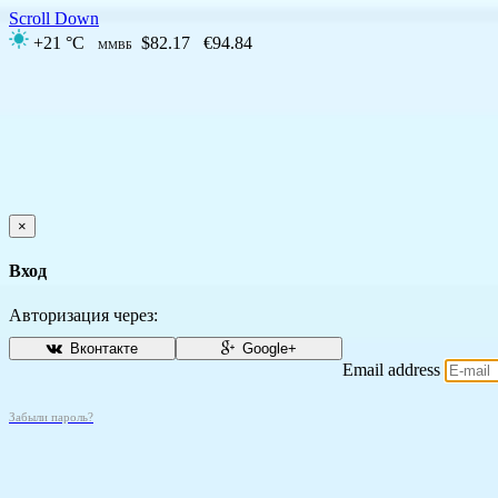
Scroll Down
+21 °C
$82.17
€94.84
ММВБ
×
Вход
Авторизация через:
Вконтакте
Google+
Email address
Забыли пароль?