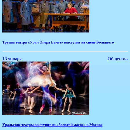
Труппа театра ​«Урал Опера Балет» выступит на сцене Большого
13 января
Общество
​Уральские театры выступят на «Золотой маске» в Москве