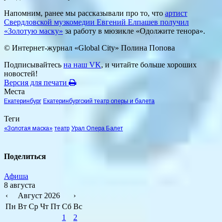
Напомним, ранее мы рассказывали про то, что
артист
Свердловской музкомедии Евгений Елпашев получил
«Золотую маску»
за работу в мюзикле «Одолжите тенора».
© Интернет-журнал «Global City»
Полина Попова
Подписывайтесь
на наш VK
, и читайте больше хороших
новостей!
Версия для печати
Места
Екатеринбург
Екатеринбургский театр оперы и балета
Теги
«Золотая маска»
театр
Урал Опера Балет
Поделиться
Афиша
8 августа
‹
Август 2026
›
Пн
Вт
Ср
Чт
Пт
Сб
Вс
1
2