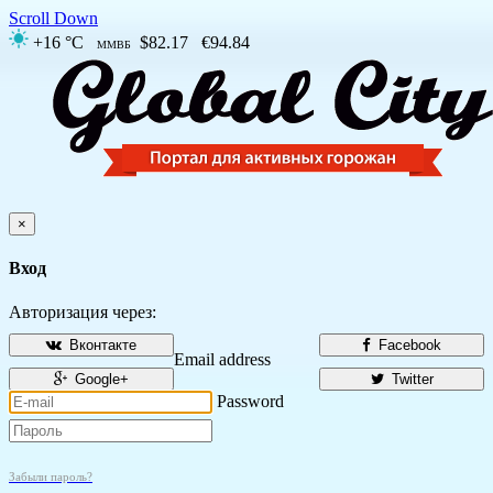
Scroll Down
+16 °C
$82.17
€94.84
ММВБ
×
Вход
Авторизация через:
Вконтакте
Facebook
Email address
Google+
Twitter
Password
Забыли пароль?