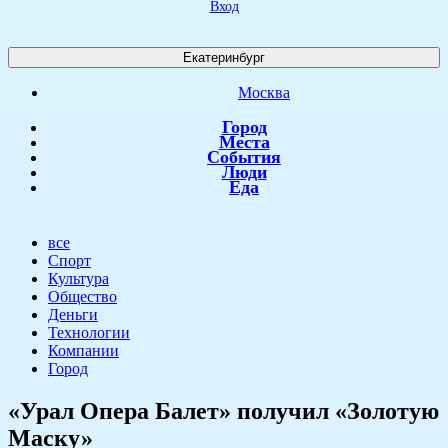
Вход
Екатеринбург
Москва
Город
Места
События
Люди
Еда
все
Спорт
Культура
Общество
Деньги
Технологии
Компании
Город
«Урал Опера Балет» получил «Золотую
Маску»