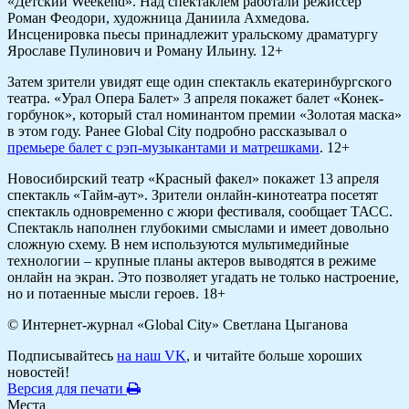
«Детский Weekend». Над спектаклем работали режиссер
Роман Феодори, художница Даниила Ахмедова.
Инсценировка пьесы принадлежит уральскому драматургу
Ярославе Пулинович и Роману Ильину. 12+
Затем зрители увидят еще один спектакль екатеринбургского
театра. «Урал Опера Балет» 3 апреля покажет балет «Конек-
горбунок», который стал номинантом премии «Золотая маска»
в этом году. Ранее Global City подробно рассказывал о
премьере балет с рэп-музыкантами и матрешками
. 12+
Новосибирский театр «Красный факел» покажет 13 апреля
спектакль «Тайм-аут». Зрители онлайн-кинотеатра посетят
спектакль одновременно с жюри фестиваля, сообщает ТАСС.
Спектакль наполнен глубокими смыслами и имеет довольно
сложную схему. В нем используются мультимедийные
технологии – крупные планы актеров выводятся в режиме
онлайн на экран. Это позволяет угадать не только настроение,
но и потаенные мысли героев. 18+
© Интернет-журнал «Global City»
Светлана Цыганова
Подписывайтесь
на наш VK
, и читайте больше хороших
новостей!
Версия для печати
Места