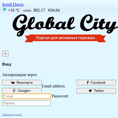
Scroll Down
+16 °C
$82.17
€94.84
ММВБ
×
Вход
Авторизация через:
Вконтакте
Facebook
Email address
Google+
Twitter
Password
Забыли пароль?