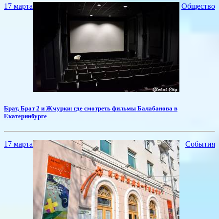
17 марта
Общество
​Брат, Брат 2 и Жмурки: где смотреть фильмы Балабанова в
Екатеринбурге
17 марта
События