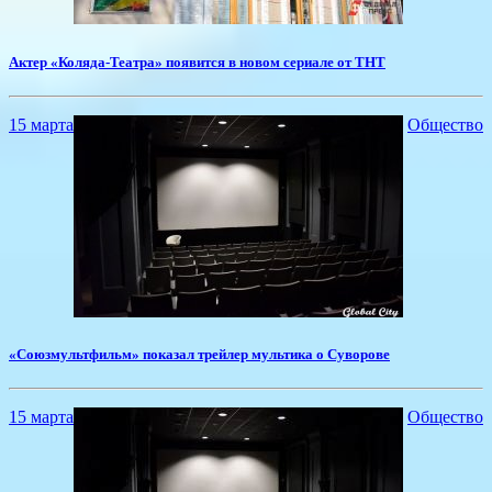
Актер «Коляда-Театра» появится в новом сериале от ТНТ
15 марта
Общество
«Союзмультфильм» показал трейлер мультика о Суворове
15 марта
Общество