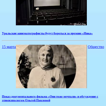
​Уральские кинематографисты будут бороться за премию «Ника»
15 марта
Общество
Показ документального фильма «Они тоже мечтали» и обсуждение с
этнопсихологом Ольгой Павловой