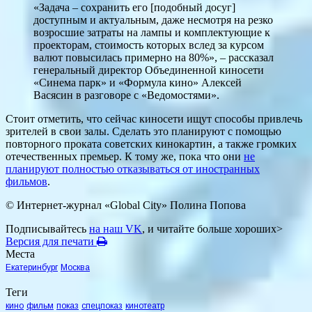
«Задача – сохранить его [подобный досуг]
доступным и актуальным, даже несмотря на резко
возросшие затраты на лампы и комплектующие к
проекторам, стоимость которых вслед за курсом
валют повысилась примерно на 80%», – рассказал
генеральный директор Объединенной киносети
«Синема парк» и «Формула кино» Алексей
Васясин в разговоре с «Ведомостями».
Стоит отметить, что сейчас киносети ищут способы привлечь
зрителей в свои залы. Сделать это планируют с помощью
повторного проката советских кинокартин, а также громких
отечественных премьер. К тому же, пока что они
не
планируют полностью отказываться от иностранных
фильмов
.
© Интернет-журнал «Global City»
Полина Попова
Подписывайтесь
на наш VK
, и читайте больше хороших>
Версия для печати
Места
Екатеринбург
Москва
Теги
кино
фильм
показ
спецпоказ
кинотеатр