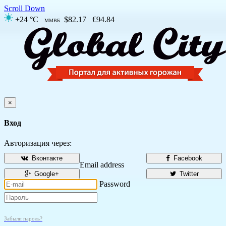
Scroll Down
+24 °C
$82.17
€94.84
ММВБ
×
Вход
Авторизация через:
Вконтакте
Facebook
Email address
Google+
Twitter
Password
Забыли пароль?