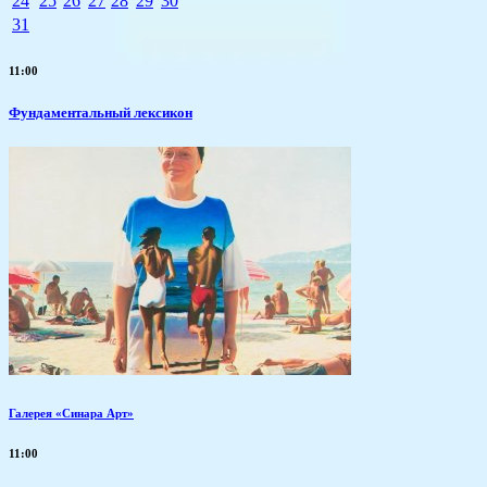
24
25
26
27
28
29
30
31
11:00
Фундаментальный лексикон
Галерея «Синара Арт»
11:00