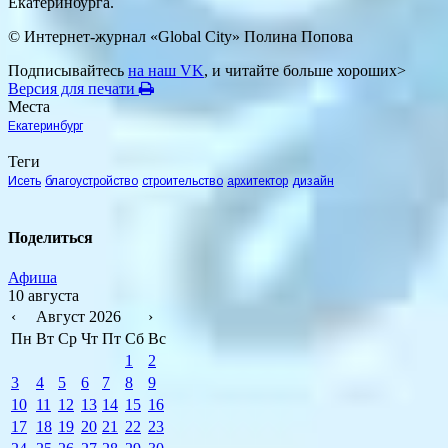
Екатеринбурга.
© Интернет-журнал «Global City»
Полина Попова
Подписывайтесь
на наш VK
, и читайте больше хороших>
Версия для печати
Места
Екатеринбург
Теги
Исеть
благоустройство
строительство
архитектор
дизайн
Поделиться
Афиша
10 августа
‹
Август 2026
›
Пн
Вт
Ср
Чт
Пт
Сб
Вс
1
2
3
4
5
6
7
8
9
10
11
12
13
14
15
16
17
18
19
20
21
22
23