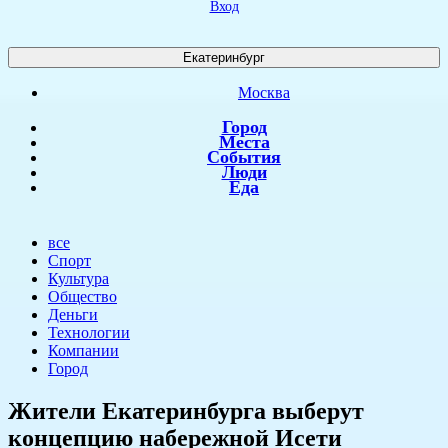
Вход
Екатеринбург
Москва
Город
Места
События
Люди
Еда
все
Спорт
Культура
Общество
Деньги
Технологии
Компании
Город
Жители Екатеринбурга выберут
концепцию набережной Исети