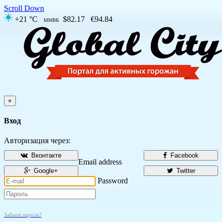
Scroll Down
+21 °C
$82.17
€94.84
ММВБ
×
Вход
Авторизация через:
Вконтакте
Facebook
Email address
Google+
Twitter
Password
Забыли пароль?