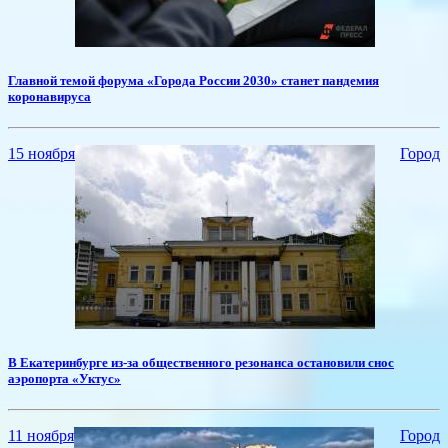
Главной темой форума «Города России 2030» станет пандемия
коронавируса
15 ноября
Город
В Екатеринбурге из-за общественного резонанса остановили снос
аэропорта «Уктус»
11 ноября
Город