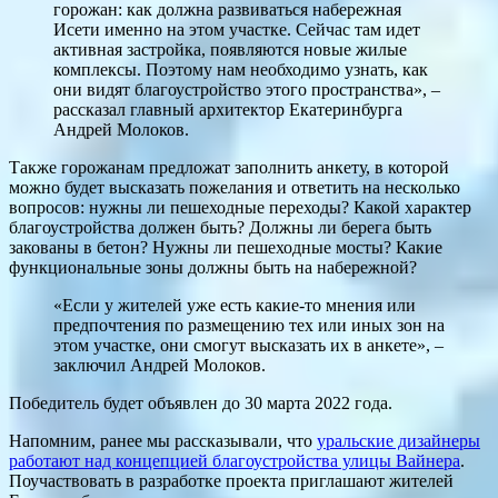
горожан: как должна развиваться набережная
Исети именно на этом участке. Сейчас там идет
активная застройка, появляются новые жилые
комплексы. Поэтому нам необходимо узнать, как
они видят благоустройство этого пространства», –
рассказал главный архитектор Екатеринбурга
Андрей Молоков.
Также горожанам предложат заполнить анкету, в которой
можно будет высказать пожелания и ответить на несколько
вопросов: нужны ли пешеходные переходы? Какой характер
благоустройства должен быть? Должны ли берега быть
закованы в бетон? Нужны ли пешеходные мосты? Какие
функциональные зоны должны быть на набережной?
«Если у жителей уже есть какие-то мнения или
предпочтения по размещению тех или иных зон на
этом участке, они смогут высказать их в анкете», –
заключил Андрей Молоков.
Победитель будет объявлен до 30 марта 2022 года.
Напомним, ранее мы рассказывали, что
уральские дизайнеры
работают над концепцией благоустройства улицы Вайнера
.
Поучаствовать в разработке проекта приглашают жителей