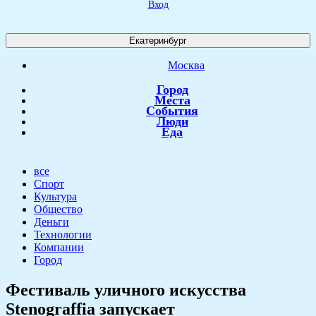
Вход
Екатеринбург
Москва
Город
Места
События
Люди
Еда
все
Спорт
Культура
Общество
Деньги
Технологии
Компании
Город
​Фестиваль уличного искусства
Stenograffia запускает