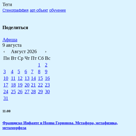
Теги
Стенограффия
арт-объект
обучение
Поделиться
Афиша
9 августа
‹
Август 2026
›
Пн
Вт
Ср
Чт
Пт
Сб
Вс
1
2
3
4
5
6
7
8
9
10
11
12
13
14
15
16
17
18
19
20
21
22
23
24
25
26
27
28
29
30
31
11:00
Франциско Инфанте и Нонна Горюнова. Метафора, метафизика,
метаморфоза