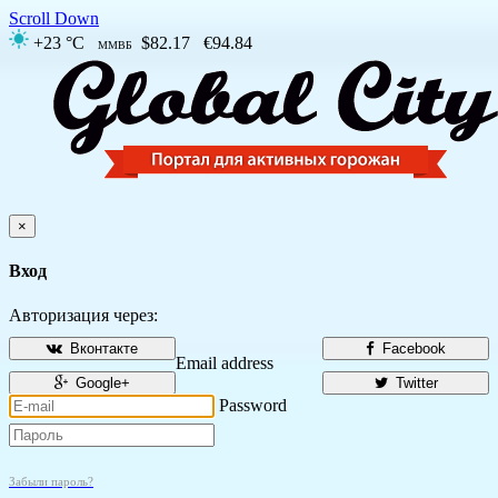
Scroll Down
+23 °C
$82.17
€94.84
ММВБ
×
Вход
Авторизация через:
Вконтакте
Facebook
Email address
Google+
Twitter
Password
Забыли пароль?