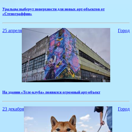
Уральцы выберут поверхности для новых арт-объектов от
«Стенограффии»
25 апреля
Город
​На здании «Теле-клуба» появился огромный арт-объект
23 декабря
Город