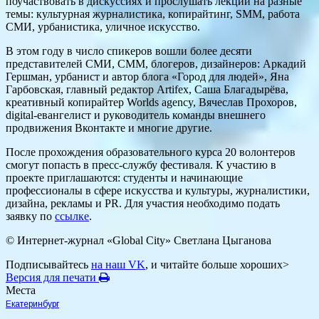
поучаствовать в дискуссиях и прослушать лекции на разные
темы: культурная журналистика, копирайтинг, SMM, работа
СМИ, урбанистика, уличное искусство.
В этом году в число спикеров вошли более десяти
представителей СМИ, СММ, блогеров, дизайнеров: Аркадий
Гершман, урбанист и автор блога «Город для людей», Яна
Гарбовская, главный редактор Artifex, Саша Благадырёва,
креативный копирайтер Worlds agency, Вячеслав Прохоров,
digital-евангелист и руководитель команды внешнего
продвижения Вконтакте и многие другие.
После прохождения образовательного курса 20 волонтеров
смогут попасть в пресс-службу фестиваля. К участию в
проекте приглашаются: студенты и начинающие
профессионалы в сфере искусства и культуры, журналистики,
дизайна, рекламы и PR. Для участия необходимо подать
заявку по
ссылке
.
© Интернет-журнал «Global City»
Светлана Цыганова
Подписывайтесь
на наш VK
, и читайте больше хороших>
Версия для печати
Места
Екатеринбург