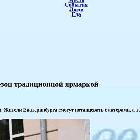
Места
События
Люди
Еда
езон традиционной ярмаркой
. Жители Екатеринбурга смогут потанцевать с актерами, а т