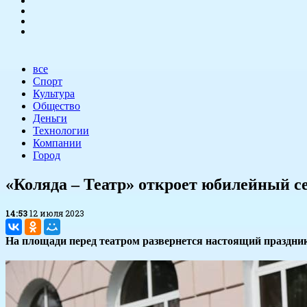
все
Спорт
Культура
Общество
Деньги
Технологии
Компании
Город
«Коляда – Театр» откроет юбилейный с
14:53
12 июля 2023
На площади перед театром развернется настоящий праздник