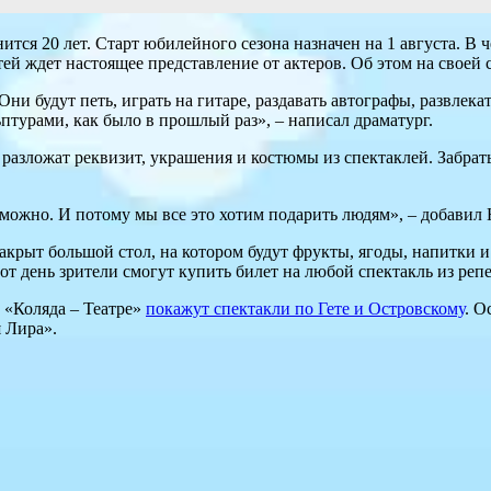
ится 20 лет. Старт юбилейного сезона назначен на 1 августа. В 
тей ждет настоящее представление от актеров. Об этом на своей
ни будут петь, играть на гитаре, раздавать автографы, развлекат
птурами, как было в прошлый раз», – написал драматург.
х разложат реквизит, украшения и костюмы из спектаклей. Забрат
озможно. И потому мы все это хотим подарить людям», – добавил
 накрыт большой стол, на котором будут фрукты, ягоды, напитки 
тот день зрители смогут купить билет на любой спектакль из реп
в «Коляда – Театре»
покажут спектакли по Гете и Островскому
. О
 Лира».