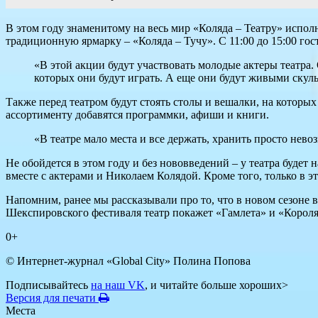
В этом году знаменитому на весь мир «Коляда – Театру» исполн
традиционную ярмарку – «Коляда – Тучу». С 11:00 до 15:00 гос
«В этой акции будут участвовать молодые актеры театра. О
которых они будут играть. А еще они будут живыми скуль
Также перед театром будут стоять столы и вешалки, на которы
ассортименту добавятся программки, афиши и книги.
«В театре мало места и все держать, хранить просто нев
Не обойдется в этом году и без нововведений – у театра будет
вместе с актерами и Николаем Колядой. Кроме того, только в э
Напомним, ранее мы рассказывали про то, что в новом сезоне 
Шекспировского фестиваля театр покажет «Гамлета» и «Короля
0+
© Интернет-журнал «Global City»
Полина Попова
Подписывайтесь
на наш VK
, и читайте больше хороших>
Версия для печати
Места