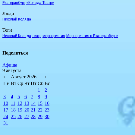
Екатеринбург
«Коляда-Театр»
Люди
Николай Коляда
Теги
Николай Коляда
театр
мероприятия
Мероприятия в Екатеринбурге
Поделиться
Афиша
9 августа
‹
Август 2026
›
Пн
Вт
Ср
Чт
Пт
Сб
Вс
1
2
3
4
5
6
7
8
9
10
11
12
13
14
15
16
17
18
19
20
21
22
23
24
25
26
27
28
29
30
31