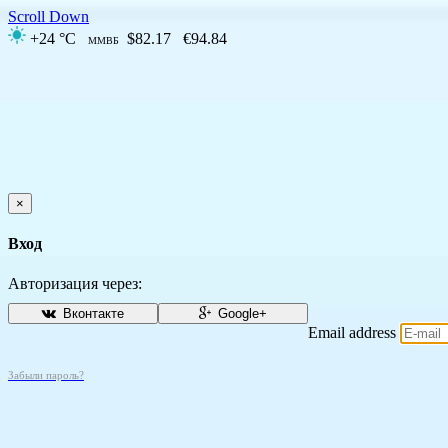
Scroll Down
+24 °C
$82.17
€94.84
ММВБ
×
Вход
Авторизация через:
Вконтакте
Google+
Email address
Забыли пароль?