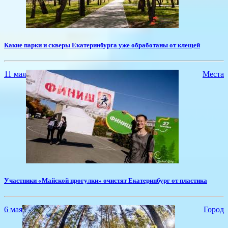
​Какие парки и скверы Екатеринбурга уже обработаны от клещей
11 мая
Места
​Участники «Майской прогулки» очистят Екатеринбург от пластика
6 мая
Город