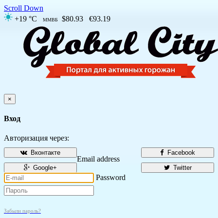
Scroll Down
+19 °C
$80.93
€93.19
ММВБ
×
Вход
Авторизация через:
Вконтакте
Facebook
Email address
Google+
Twitter
Password
Забыли пароль?