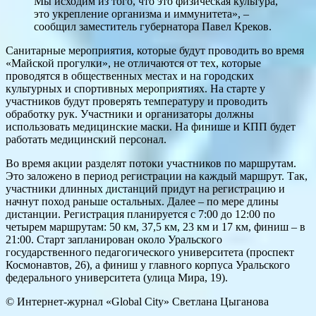
Мы исходим из того, что это физическая культура,
это укрепление организма и иммунитета», –
сообщил заместитель губернатора Павел Креков.
Санитарные мероприятия, которые будут проводить во время
«Майской прогулки», не отличаются от тех, которые
проводятся в общественных местах и на городских
культурных и спортивных мероприятиях. На старте у
участников будут проверять температуру и проводить
обработку рук. Участники и организаторы должны
использовать медицинские маски. На финише и КПП будет
работать медицинский персонал.
Во время акции разделят потоки участников по маршрутам.
Это заложено в период регистрации на каждый маршрут. Так,
участники длинных дистанций придут на регистрацию и
начнут поход раньше остальных. Далее – по мере длины
дистанции. Регистрация планируется с 7:00 до 12:00 по
четырем маршрутам: 50 км, 37,5 км, 23 км и 17 км, финиш – в
21:00. Старт запланирован около Уральского
государственного педагогического университета (проспект
Космонавтов, 26), а финиш у главного корпуса Уральского
федерального университета (улица Мира, 19).
© Интернет-журнал «Global City»
Светлана Цыганова