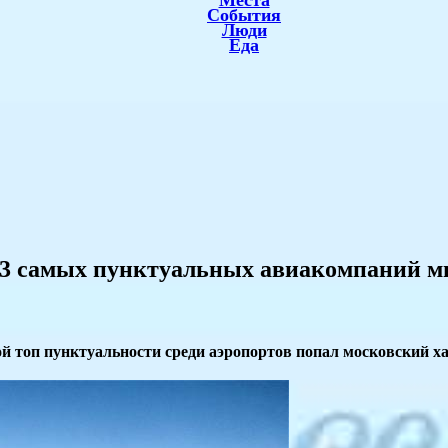
Места
События
Люди
Еда
п-3 самых пунктуальных авиакомпаний м
ой топ пунктуальности среди аэропортов попал московский ха