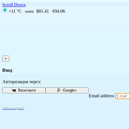
Scroll Down
+11 °C
$81.41
€94.06
ММВБ
×
Вход
Авторизация через:
Вконтакте
Google+
Email address
Забыли пароль?