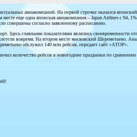
туальных авиакомпаний. На первой строчке оказался японский а
месте еще одна японская авиакомпания – Japan Airlines с 94, 
ыли совершены согласно заявленному расписанию.
орт. Здесь главными показателями являлись своевременности от
ылетели вовремя. На втором месте московский Шереметьево. Ан
ереметьево обслужил 140 млн рейсов, передает сайт «АТОР».
величил количество рейсов в новогодние праздники по сравнени
ей!