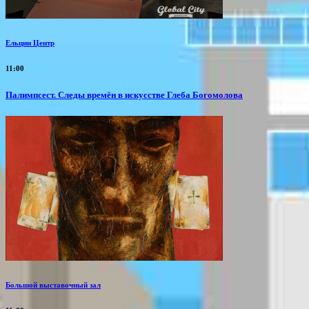
Ельцин Центр
11:00
Палимпсест. Следы времён в искусстве Глеба Богомолова
Большой выставочный зал