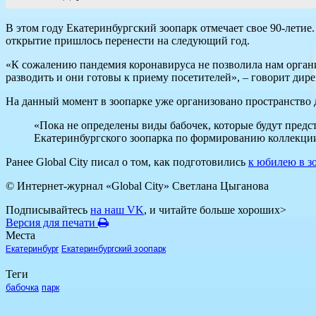
В этом году Екатеринбургский зоопарк отмечает свое 90-лети
открытие пришлось перенести на следующий год.
«К сожалению пандемия коронавируса не позволила нам организ
разводить и они готовы к приему посетителей», – говорит ди
На данный момент в зоопарке уже организовано пространство 
«Пока не определены виды бабочек, которые будут предс
Екатеринбургского зоопарка по формированию коллекции
Ранее Global City писал о том, как подготовились
к юбилею в з
© Интернет-журнал «Global City»
Светлана Цыганова
Подписывайтесь
на наш VK
, и читайте больше хороших>
Версия для печати
Места
Екатеринбург
Екатеринбургский зоопарк
Теги
бабочка
парк