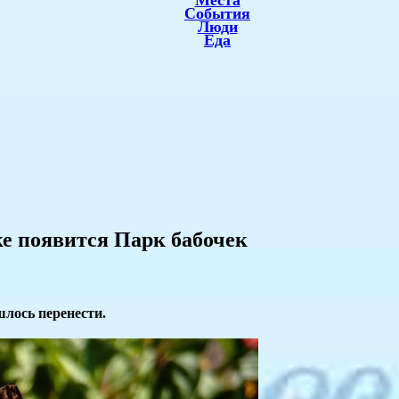
Места
События
Люди
Еда
рке появится Парк бабочек
лось перенести.