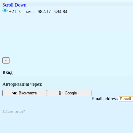
Scroll Down
+21 °C
$82.17
€94.84
ММВБ
×
Вход
Авторизация через:
Вконтакте
Google+
Email address
Забыли пароль?