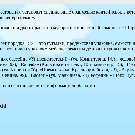
ресторанах установят специальные оранжевые контейнеры, в кото
ми материалами».
ранные отходы отправят на мусоросортировочный комплекс «Широ
ет порядка 15% – это бутылки, продуктовая упаковка, емкости 
елают новую упаковку, мебель, элементы детских игровых компл
ях бассейна «Университетский» (ул. Коминтерна, 14А), ледовой
нина, 9а), «Ramada» (Кольцовский тракт, 10-й километр, 15), «Гр
 (ул. Кирова, 40б), «Премьер» (ул. Красноармейская, 23), «Атриу
. Ленина, 99), «Васаби» (ул. Малышева, 74), кофейни «Шоко» (ул
их нанесены наклейки с информацией об акции.
ей!