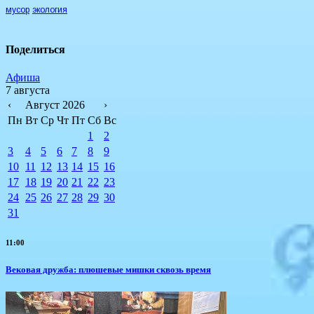
мусор
экология
Поделиться
Афиша
7 августа
‹
Август 2026
›
Пн
Вт
Ср
Чт
Пт
Сб
Вс
1
2
3
4
5
6
7
8
9
10
11
12
13
14
15
16
17
18
19
20
21
22
23
24
25
26
27
28
29
30
31
11:00
Вековая дружба: плюшевые мишки сквозь время