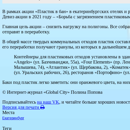
В рамках акции «Пластик в бан» в екатеринбургских отелях и 
Девиз акции в 2021 году – «Борьба с загрязнением пластиковы
Главная цель акции – снизить нагрузку на полигоны. Все соб
отправят в переработку.
В общей массе твердых коммунальных отходов пластик составля
его переработки получают гранулы, из которых в дальнейшем д
Контейнеры для пластиковых отходов установлены в здани
«Angelo» (ул. Бахчиванджи, 55а), «Four Elements» (пр. Ле
Малышева, 74), «Атлантик» (ул. Щербакова, 2), «Коматек»
(ул. Уральских рабочих, 26), ресторанов «Портофино» (ул
Баки под пластик легко заметить: они оранжевого цвета, на н
© Интернет-журнал «Global City»
Полина Попова
Подписывайтесь
на наш VK
, и читайте больше хороших новост
Версия для печати
Места
Екатеринбург
Теги