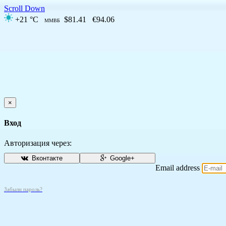
Scroll Down
+21 °C
$81.41
€94.06
ММВБ
×
Вход
Авторизация через:
Вконтакте
Google+
Email address
Забыли пароль?