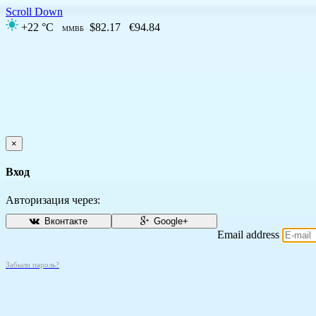
Scroll Down
+22 °C
$82.17
€94.84
ММВБ
×
Вход
Авторизация через:
Вконтакте
Google+
Email address
Забыли пароль?