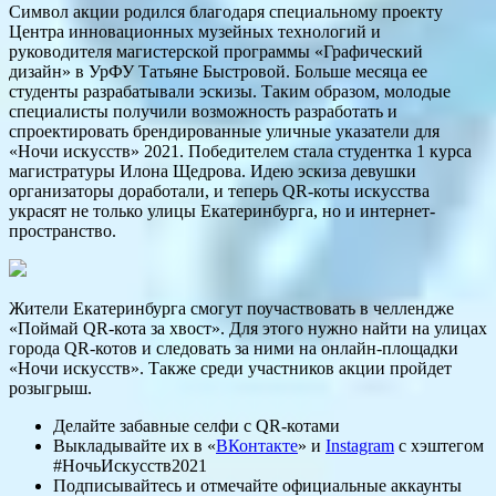
Символ акции родился благодаря специальному проекту
Центра инновационных музейных технологий и
руководителя магистерской программы «Графический
дизайн» в УрФУ Татьяне Быстровой. Больше месяца ее
студенты разрабатывали эскизы. Таким образом, молодые
специалисты получили возможность разработать и
спроектировать брендированные уличные указатели для
«Ночи искусств» 2021. Победителем стала студентка 1 курса
магистратуры Илона Щедрова. Идею эскиза девушки
организаторы доработали, и теперь QR-коты искусства
украсят не только улицы Екатеринбурга, но и интернет-
пространство.
Жители Екатеринбурга смогут поучаствовать в челлендже
«Поймай QR-кота за хвост». Для этого нужно найти на улицах
города QR-котов и следовать за ними на онлайн-площадки
«Ночи искусств». Также среди участников акции пройдет
розыгрыш.
Делайте забавные селфи с QR-котами
Выкладывайте их в «
ВКонтакте
» и
Instagram
с хэштегом
#НочьИскусств2021
Подписывайтесь и отмечайте официальные аккаунты