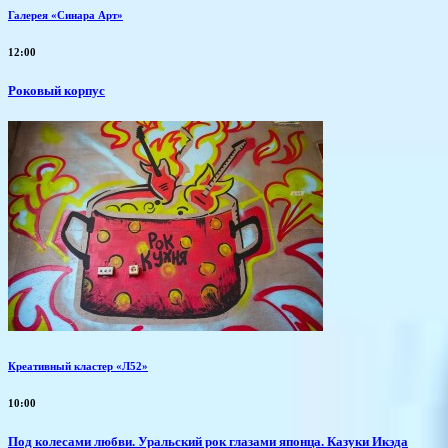
Галерея «Синара Арт»
12:00
Роковый корпус
Креативный кластер «Л52»
10:00
Под колесами любви. Уральский рок глазами японца. Казуки Икэда