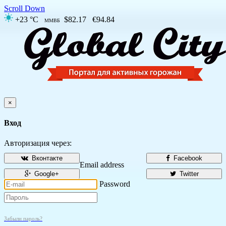
Scroll Down
+23 °C
$82.17
€94.84
ММВБ
×
Вход
Авторизация через:
Вконтакте
Facebook
Email address
Google+
Twitter
Password
Забыли пароль?