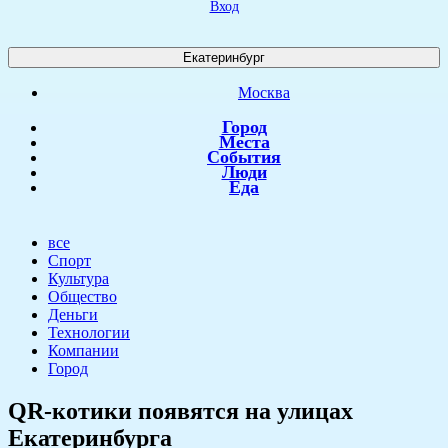
Вход
Екатеринбург
Москва
Город
Места
События
Люди
Еда
все
Спорт
Культура
Общество
Деньги
Технологии
Компании
Город
QR-котики появятся на улицах
Екатеринбурга