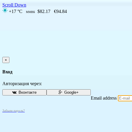
Scroll Down
+17 °C
$82.17
€94.84
ММВБ
×
Вход
Авторизация через:
Вконтакте
Google+
Email address
Забыли пароль?