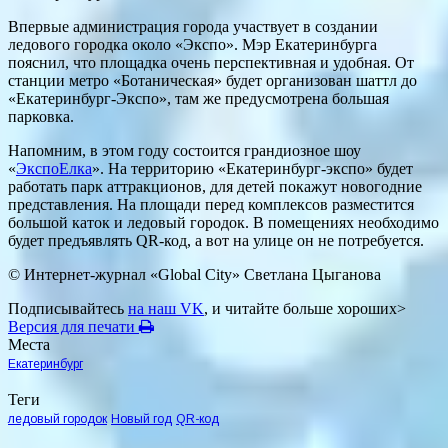
Впервые администрация города участвует в создании
ледового городка около «Экспо». Мэр Екатеринбурга
пояснил, что площадка очень перспективная и удобная. От
станции метро «Ботаническая» будет организован шаттл до
«Екатеринбург-Экспо», там же предусмотрена большая
парковка.
Напомним, в этом году состоится грандиозное шоу
«
ЭкспоЕлка
». На территорию «Екатеринбург-экспо» будет
работать парк аттракционов, для детей покажут новогодние
представления. На площади перед комплексов разместится
большой каток и ледовый городок. В помещениях необходимо
будет предъявлять QR-код, а вот на улице он не потребуется.
© Интернет-журнал «Global City»
Светлана Цыганова
Подписывайтесь
на наш VK
, и читайте больше хороших>
Версия для печати
Места
Екатеринбург
Теги
ледовый городок
Новый год
QR-код