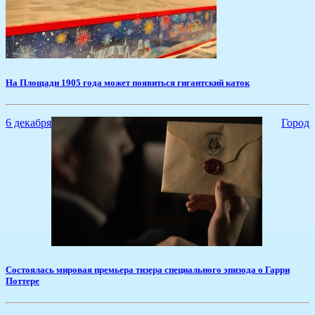
​На Площади 1905 года может появиться гигантский каток
6 декабря
Город
​Состоялась мировая премьера тизера специального эпизода о Гарри
Поттере