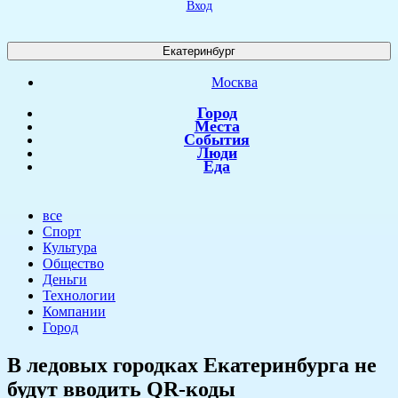
Вход
Екатеринбург
Москва
Город
Места
События
Люди
Еда
все
Спорт
Культура
Общество
Деньги
Технологии
Компании
Город
​В ледовых городках Екатеринбурга не
будут вводить QR-коды