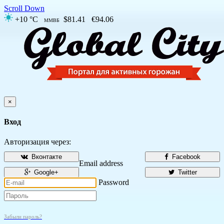
Scroll Down
+10 °C
$81.41
€94.06
ММВБ
×
Вход
Авторизация через:
Вконтакте
Facebook
Email address
Google+
Twitter
Password
Забыли пароль?