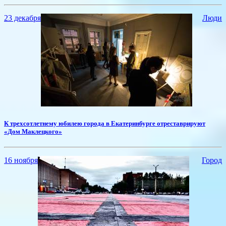
23 декабря
Люди
К трехсотлетнему юбилею города в Екатеринбурге отреставрируют
«Дом Маклецкого»
16 ноября
Город