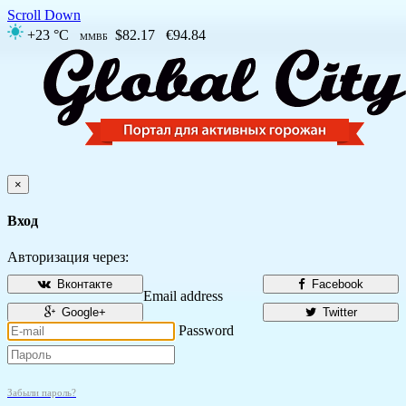
Scroll Down
+23 °C
$82.17
€94.84
ММВБ
×
Вход
Авторизация через:
Вконтакте
Facebook
Email address
Google+
Twitter
Password
Забыли пароль?