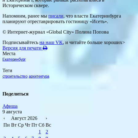
Историческом сквере.
Напомним, ранее мы
писали
, что власти Екатеринбурга
планируют отреставрировать гостиницу «Исеть».
© Интернет-журнал «Global City»
Полина Попова
Подписывайтесь
на наш VK
, и читайте больше хороших>
Версия для печати
Места
Екатеринбург
Теги
строительство
архитектура
Поделиться
Афиша
9 августа
‹
Август 2026
›
Пн
Вт
Ср
Чт
Пт
Сб
Вс
1
2