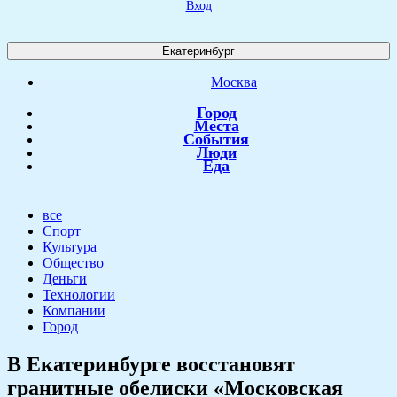
Вход
Екатеринбург
Москва
Город
Места
События
Люди
Еда
все
Спорт
Культура
Общество
Деньги
Технологии
Компании
Город
В Екатеринбурге восстановят
гранитные обелиски «Московская