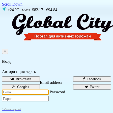
Scroll Down
+24 °C
$82.17
€94.84
ММВБ
×
Вход
Авторизация через:
Вконтакте
Facebook
Email address
Google+
Twitter
Password
Забыли пароль?