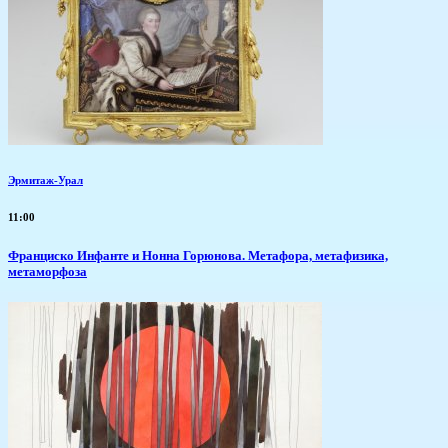
Эрмитаж-Урал
11:00
Франциско Инфанте и Нонна Горюнова. Метафора, метафизика,
метаморфоза