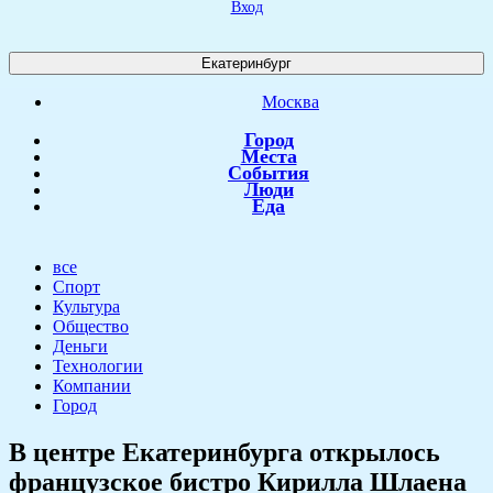
Вход
Екатеринбург
Москва
Город
Места
События
Люди
Еда
все
Спорт
Культура
Общество
Деньги
Технологии
Компании
Город
В центре Екатеринбурга открылось
французское бистро Кирилла Шлаена