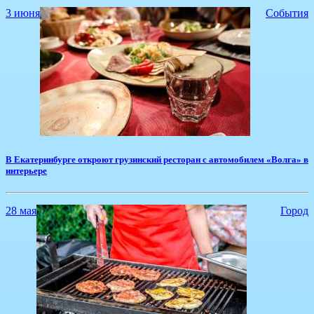
3 июня
События
​В Екатеринбурге откроют грузинский ресторан с автомобилем «Волга» в
интерьере
28 мая
Город