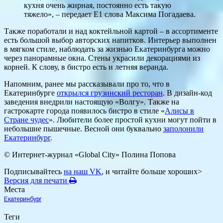
кухня очень жирная, постоянно есть такую
тяжело», – передает Е1 слова Максима Погадаева.
Также поработали и над коктейльной картой – в ассортименте
есть большой выбор авторских напитков. Интерьер выполнен
в мягком стиле, наблюдать за жизнью Екатеринбурга можно
через панорамные окна. Стены украсили декорациями из
корней. К слову, в бистро есть и летняя веранда.
Напомним, ранее мы рассказывали про то, что в
Екатеринбурге
открылся грузинский ресторан
. В дизайн-код
заведения внедрили настоящую «Волгу». Также на
гастрокарте города появилось бистро в стиле «
Алисы в
Стране чудес
». Любители более простой кухни могут пойти в
небольшие пышечные. Весной они буквально
заполонили
Екатеринбург
.
© Интернет-журнал «Global City»
Полина Попова
Подписывайтесь
на наш VK
, и читайте больше хороших>
Версия для печати
Места
Екатеринбург
Теги