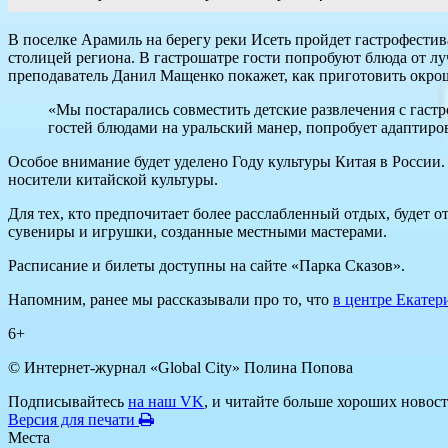
В поселке Арамиль на берегу реки Исеть пройдет гастрофестив
столицей региона. В гастрошатре гости попробуют блюда от л
преподаватель Данил Мащенко покажет, как приготовить окро
«Мы постарались совместить детские развлечения с гас
гостей блюдами на уральский манер, попробует адаптиро
Особое внимание будет уделено Году культуры Китая в России.
носители китайской культуры.
Для тех, кто предпочитает более расслабленный отдых, будет о
сувениры и игрушки, созданные местными мастерами.
Расписание и билеты доступны на сайте «Парка Сказов».
Напомним, ранее мы рассказывали про то, что
в центре Екатер
6+
© Интернет-журнал «Global City»
Полина Попова
Подписывайтесь
на наш VK
, и читайте больше хороших новост
Версия для печати
Места