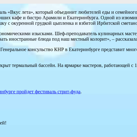
аль «Вкус лета», который объединит любителей еды и семейного
учших кафе и бистро Арамили и Екатеринбурга. Одной из изюми
шку с окуренной грудкой цыпленка и взбитой Ирбитской сметан
трономическими изысками. Шеф-преподаватель кулинарных масте
вать иностранные блюда под наш местный колорит», – рассказал
 Генеральное консульство КНР в Екатеринбурге представит мног
ткрыт термальный бассейн. На ярмарке мастеров, работающей с 1
инбурге пройдет фестиваль стрит-фуда
.
ей!