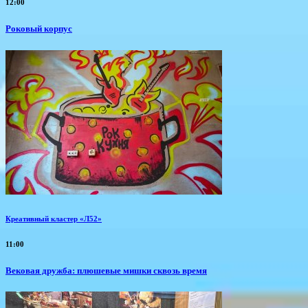
12:00
Роковый корпус
Креативный кластер «Л52»
11:00
Вековая дружба: плюшевые мишки сквозь время