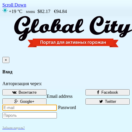
Scroll Down
+19 °C
$82.17
€94.84
ММВБ
×
Вход
Авторизация через:
Вконтакте
Facebook
Email address
Google+
Twitter
Password
Забыли пароль?