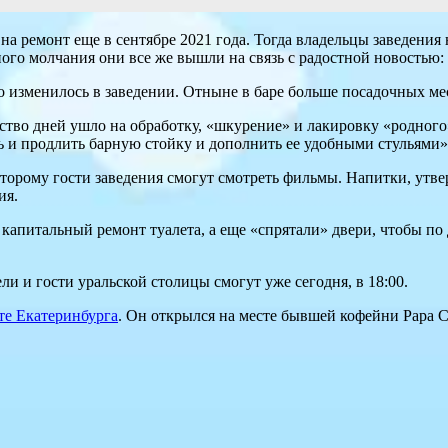
а ремонт еще в сентябре 2021 года. Тогда владельцы заведения 
го молчания они все же вышли на связь с радостной новостью: с
но изменилось в заведении. Отныне в баре больше посадочных ме
ество дней ушло на обработку, «шкурение» и лакировку «родн
ь и продлить барную стойку и дополнить ее удобными стульями»
которому гости заведения смогут смотреть фильмы. Напитки, утв
ия.
 капитальный ремонт туалета, а еще «спрятали» двери, чтобы п
ли и гости уральской столицы смогут уже сегодня, в 18:00.
те Екатеринбурга
. Он открылся на месте бывшей кофейни Papa C