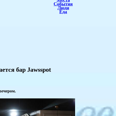
Места
События
Люди
Еда
ется бар Jawsspot
 вечером.