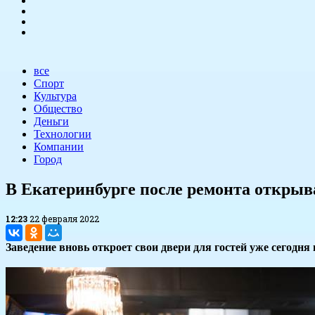
все
Спорт
Культура
Общество
Деньги
Технологии
Компании
Город
В Екатеринбурге после ремонта открыва
12:23
22 февраля 2022
Заведение вновь откроет свои двери для гостей уже сегодня