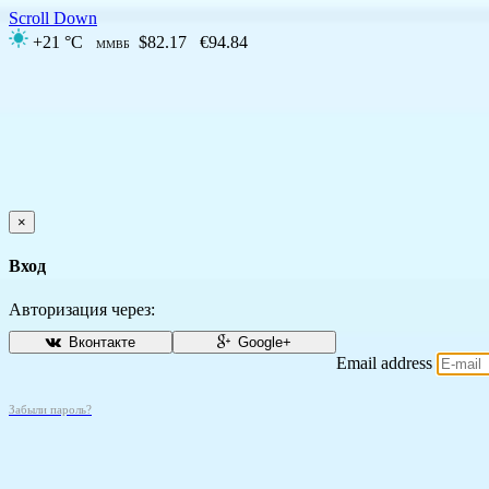
Scroll Down
+21 °C
$82.17
€94.84
ММВБ
×
Вход
Авторизация через:
Вконтакте
Google+
Email address
Забыли пароль?